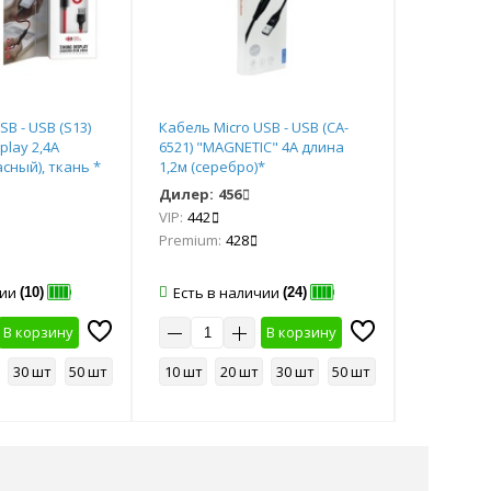
SB - USB (S13)
Кабель Micro USB - USB (CA-
Кабель Mi
play 2,4А
6521) "MAGNETIC" 4А длина
Hoco Timin
асный), ткань *
1,2м (серебро)*
длина 1,2
Дилер:
456
Дилер:
4
VIP:
442
VIP:
391
Premium:
428
Premium:
чии
Есть в наличии
Есть в 
(10)
(24)
В корзину
В корзину
30 шт
50 шт
10 шт
20 шт
30 шт
50 шт
10 шт
2