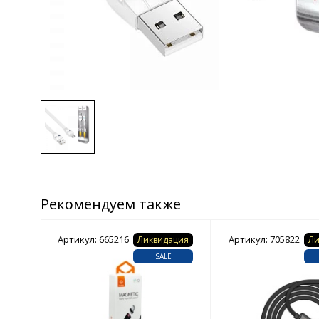
Рекомендуем также
Артикул: 665216
Артикул: 705822
ация
Ликвидация
Ли
E
SALE