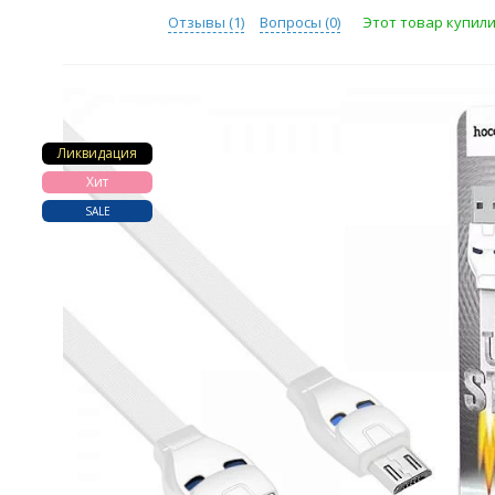
Отзывы (
1
)
Вопросы (
0
)
Этот товар купили 
Ликвидация
Хит
SALE