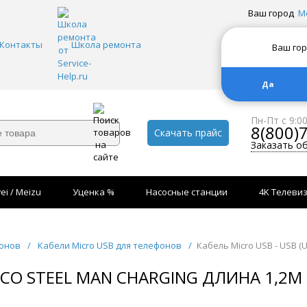
Ваш город
М
Контакты
Школа ремонта
Ваш го
Да
Пн-Пт с 9:0
8(800)
Скачать прайс
Заказать о
ei / Meizu
Уценка %
Насосные станции
4K Телеви
фонов
/
Кабели Micro USB для телефонов
/
Кабель Micro USB - USB (U
HOCO STEEL MAN CHARGING ДЛИНА 1,2М