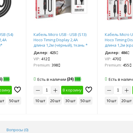
SB (S4)
Кабель Micro USB - USB (S13)
Кабель Micro U
2,4А
Hoco Timing Display 2,4А
Hoco Timing Dis
)*
длина 1,2м (чёрный), ткань *
длина 1,2м (кр
Дилер:
425
Дилер:
486
VIP:
412
VIP:
470
Premium:
398
Premium:
455
Есть в наличии
Есть в нали
5)
(24)
рзину
В корзину
 шт
50 шт
10 шт
20 шт
30 шт
50 шт
10 шт
20 шт
Вопросы (
0
)