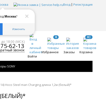
осква
Вход
Регистрация
род
?
Москва
Изменить
0
0
0 до 18:00 (МСК)
775-62-13
братный звонок
Избранное
Заказы
Корзина
Войти
зоры SONY
14) Hoco Steel man Charging длина 1,2м (белый)*
 (БЕЛЫЙ)*