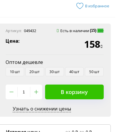
В избранное
Артикул:
049432
Есть в наличии
(15)
Цена:
158
Оптом дешевле
10 шт
20 шт
30 шт
40 шт
50 шт
В корзину
Узнать о снижении цены
от
0 ₽
до
0 ₽