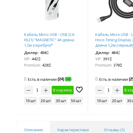
13)
Кабель Micro USB - USB (CA-
Кабель Micro USB - U
6521) "MAGNETIC" 4А длина
Hoco Timing Display 
ань *
1,2м (серебро)*
длина 1,2м (чёрный
Дилер:
456
Дилер:
404
VIP:
442
VIP:
391
Premium:
428
Premium:
378
Есть в наличии
Есть в наличии
(24)
(2
у
В корзину
В ко
50 шт
10 шт
20 шт
30 шт
50 шт
10 шт
20 шт
30
Описание
Характеристики
Отзывы (
1
)