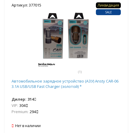
Артикул: 377015
Ликвидация
SALE
(1)
Автомобильное зарядное устройство (АЗУ) Ansty CAR-06
3.1A USB/USB Fast Charger (золотой) *
Дилер:
314
VIP:
304
Premium:
294
Нет в наличии