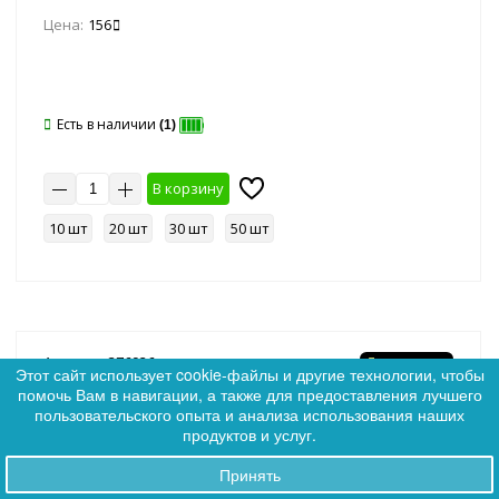
Цена:
156
Есть в наличии
(1)
В корзину
10 шт
20 шт
30 шт
50 шт
Артикул: 376926
Ликвидация
Этот сайт использует cookie-файлы и другие технологии, чтобы
Новинка
помочь Вам в навигации, а также для предоставления лучшего
0
пользовательского опыта и анализа использования наших
0
SALE
продуктов и услуг.
Принять
Заказы