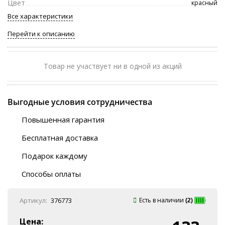
Цвет
красный
Все характеристики
Перейти к описанию
Товар не участвует ни в одной из акций
Выгодные условия сотрудничества
Повышенная гарантия
120 дней
Бесплатная доставка
Любой ТК на выбор
Подарок каждому
Автобусы (по ЮФО)
Скотч-наклейка
“BlaBlaCar” (по ЮФО)
Способы оплаты
Курьерской службой
QR-код
Онлайн оплата
Артикул:
376773
Есть в наличии
(2)
Наличные
Эквайринг
Цена: