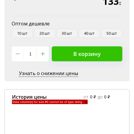
133
Оплата на P/C
Оптом дешевле
10 шт
20 шт
30 шт
40 шт
50 шт
В корзину
Узнать о снижении цены
История цены
от
0 ₽
до
0 ₽
Data column(s) for axis #0 cannot be of type string
×