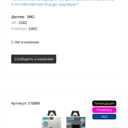
3.1A USB/USB Fast Charger (серебро) *
Дилер:
266
VIP:
258
Premium:
249
Нет в наличии
Сообщить о наличии
Артикул: 376889
Ликвидация
Новинка
SALE