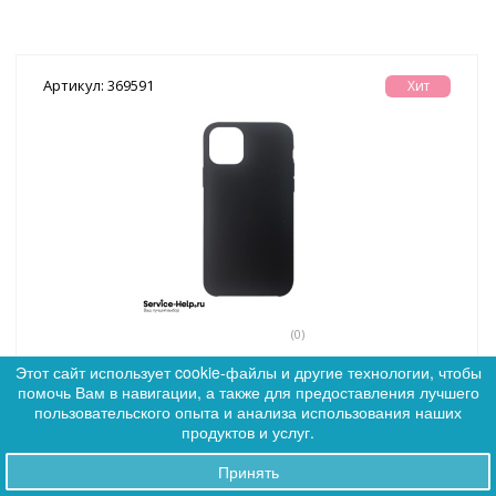
Артикул: 369591
Хит
(0)
Чехол Silicone Case для iPhone 12 Mini (чёрный) закрытый
Этот сайт использует cookie-файлы и другие технологии, чтобы
низ №18 COPY AAA+
помочь Вам в навигации, а также для предоставления лучшего
0
пользовательского опыта и анализа использования наших
0
продуктов и услуг.
Дилер:
174
VIP:
168
Принять
Заказы
Premium:
162