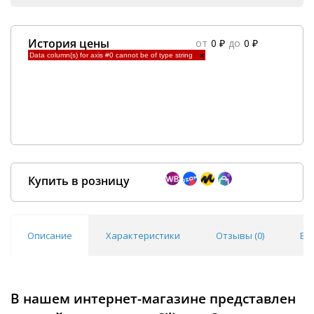
История цены
от
0 ₽
до
0 ₽
Data column(s) for axis #0 cannot be of type string
×
Купить в розницу
Описание
Характеристики
Отзывы (
0
)
Во
Покупка оптом от
500 ₽
В нашем интернет-магазине представлен