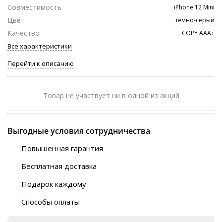
Совместимость
iPhone 12 Mini
Цвет
тёмно-серый
Качество
COPY ААА+
Все характеристики
Перейти к описанию
Товар не участвует ни в одной из акций
Выгодные условия сотрудничества
Повышенная гарантия
120 дней
Бесплатная доставка
Любой ТК на выбор
Подарок каждому
Автобусы (по ЮФО)
Скотч-наклейка
“BlaBlaCar” (по ЮФО)
Способы оплаты
Курьерской службой
QR-код