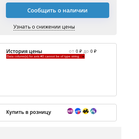
Сообщить о наличии
Узнать о снижении цены
История цены
от
0 ₽
до
0 ₽
Data column(s) for axis #0 cannot be of type string
×
Купить в розницу