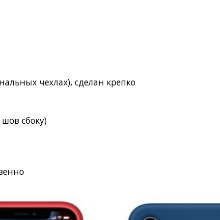
инальных чехлах), сделан крепко
)
 шов сбоку)
твенно