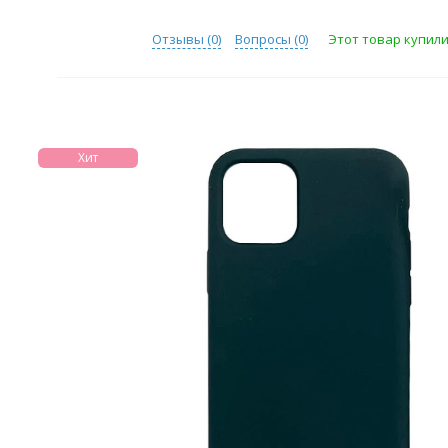
Отзывы (
0
)
Вопросы (
0
)
Этот товар купили 
Хит