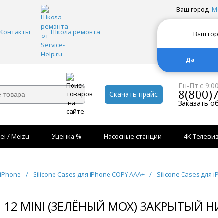
Ваш город
М
Контакты
Школа ремонта
Ваш го
Да
Пн-Пт с 9:0
8(800)
Скачать прайс
Заказать о
ei / Meizu
Уценка %
Насосные станции
4K Телеви
 iPhone
/
Silicone Cases для iPhone COPY AAA+
/
Silicone Cases для i
E 12 MINI (ЗЕЛЁНЫЙ МОХ) ЗАКРЫТЫЙ Н