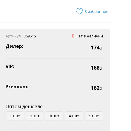
В избранное
Артикул:
369515
Нет в наличии
Дилер:
174
VIP:
168
Premium:
162
Оптом дешевле
10 шт
20 шт
30 шт
40 шт
50 шт