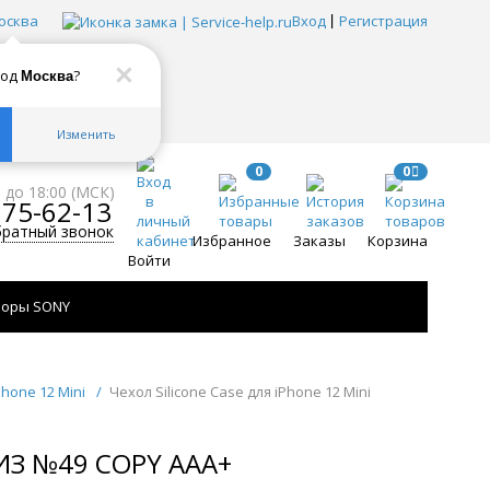
осква
Вход
Регистрация
род
?
Москва
Изменить
0
0
0 до 18:00 (МСК)
775-62-13
братный звонок
Избранное
Заказы
Корзина
Войти
зоры SONY
Phone 12 Mini
/
Чехол Silicone Case для iPhone 12 Mini
ИЗ №49 COPY AAA+