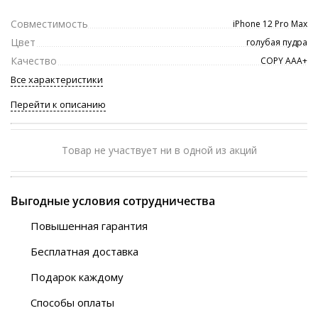
Совместимость
iPhone 12 Pro Max
Цвет
голубая пудра
Качество
COPY ААА+
Все характеристики
Перейти к описанию
Товар не участвует ни в одной из акций
Выгодные условия сотрудничества
Повышенная гарантия
120 дней
Бесплатная доставка
Любой ТК на выбор
Подарок каждому
Автобусы (по ЮФО)
Скотч-наклейка
“BlaBlaCar” (по ЮФО)
Способы оплаты
Курьерской службой
QR-код