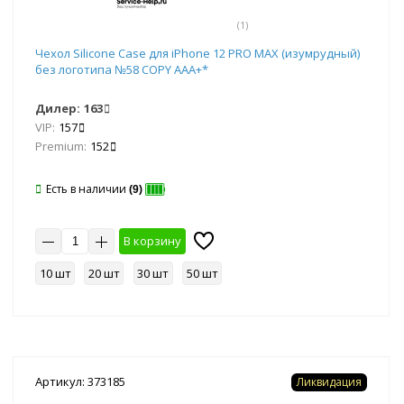
(1)
Чехол Silicone Case для iPhone 12 PRO MAX (изумрудный)
без логотипа №58 COPY AAA+*
Дилер:
163
VIP:
157
Premium:
152
Есть в наличии
(9)
В корзину
10 шт
20 шт
30 шт
50 шт
Артикул: 373185
Ликвидация