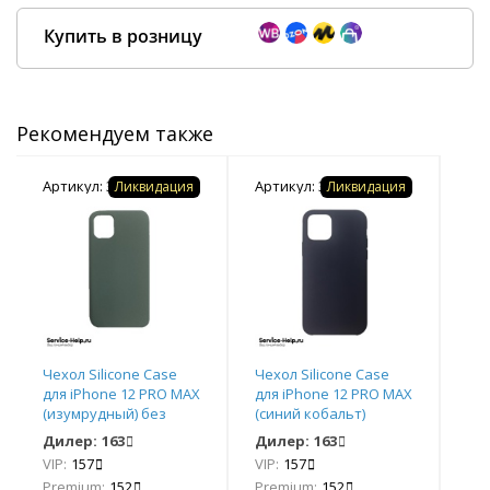
Купить в розницу
Рекомендуем также
Покупка оптом от
500 ₽
Артикул: 375769
Артикул: 363414
Арт
Ликвидация
Ликвидация
Чехол Silicone Case
Чехол Silicone Case
Чех
для iPhone 12 PRO MAX
для iPhone 12 PRO MAX
для
(изумрудный) без
(синий кобальт)
(зе
логотипа №58 COPY
закрытый низ без
за
Дилер:
163
Дилер:
163
Ди
AAA+*
логотипа №8 COPY
ло
VIP:
157
VIP:
157
VIP
AAA+*
AA
Premium:
152
Premium:
152
Pr