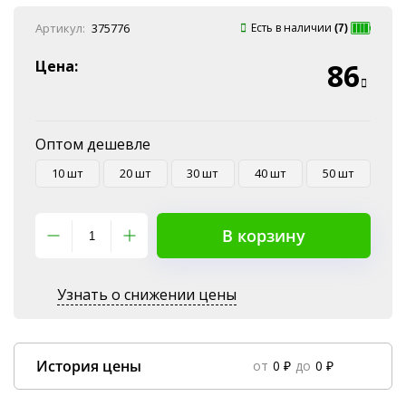
Онлайн оплата
Артикул:
375776
Есть в наличии
(7)
Наличные
Эквайринг
Цена:
86
Оплата на P/C
Оптом дешевле
10 шт
20 шт
30 шт
40 шт
50 шт
В корзину
Узнать о снижении цены
История цены
от
0 ₽
до
0 ₽
Data column(s) for axis #0 cannot be of type string
×