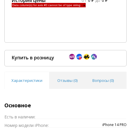
История цены
от
0 ₽
до
0 ₽
Data column(s) for axis #0 cannot be of type string
×
Купить в розницу
Характеристики
Отзывы (
0
)
Вопросы (
0
)
Покупка оптом от
500 ₽
Основное
Есть в наличии:
iPhone 14 PRO
Номер модели iPhone: