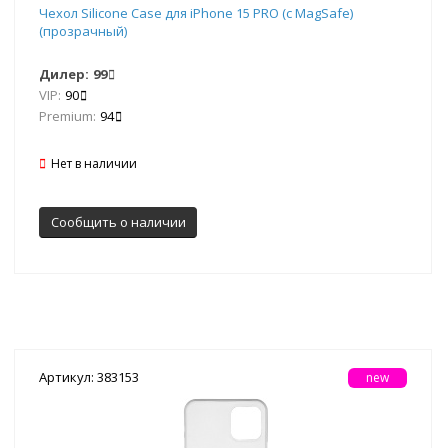
Чехол Silicone Case для iPhone 15 PRO (с MagSafe)
(прозрачный)
Дилер:
99
VIP:
90
Premium:
94
Нет в наличии
Сообщить о наличии
Артикул: 383153
new