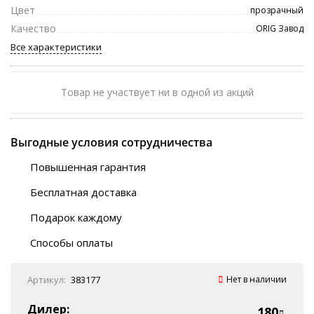
Цвет
прозрачный
Качество
ORIG Завод
Все характеристики
Товар не участвует ни в одной из акций
Выгодные условия сотрудничества
Повышенная гарантия
120 дней
Бесплатная доставка
Любой ТК на выбор
Подарок каждому
Автобусы (по ЮФО)
Скотч-наклейка
“BlaBlaCar” (по ЮФО)
Способы оплаты
Курьерской службой
QR-код
Онлайн оплата
Артикул:
383177
Нет в наличии
Наличные
Эквайринг
Дилер:
180