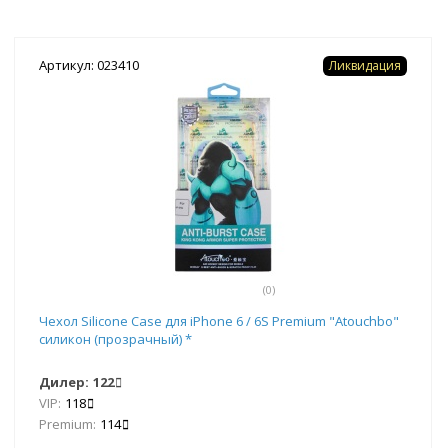
Артикул: 023410
Ликвидация
(0)
Чехол Silicone Case для iPhone 6 / 6S Premium "Atouchbo"
силикон (прозрачный) *
Дилер:
122
VIP:
118
Premium:
114