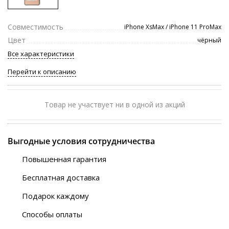
Совместимость
iPhone XsMax / iPhone 11 ProMax
Цвет
чёрный
Все характеристики
Перейти к описанию
Товар не участвует ни в одной из акций
Выгодные условия сотрудничества
Повышенная гарантия
120 дней
Бесплатная доставка
Любой ТК на выбор
Подарок каждому
Автобусы (по ЮФО)
Скотч-наклейка
“BlaBlaCar” (по ЮФО)
Способы оплаты
Курьерской службой
QR-код