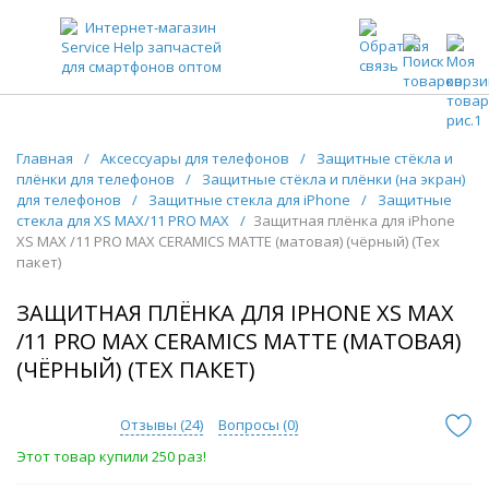
ЗАПЧАСТИ ДЛЯ ТЕЛЕФОНОВ ОПТОМ
Главная
/
Аксессуары для телефонов
/
Защитные стёкла и
плёнки для телефонов
/
Защитные стёкла и плёнки (на экран)
для телефонов
/
Защитные стекла для iPhone
/
Защитные
стекла для XS MAX/11 PRO MAX
/
Защитная плёнка для iPhone
XS MAX /11 PRO MAX CERAMICS MATTE (матовая) (чёрный) (Тех
пакет)
ЗАЩИТНАЯ ПЛЁНКА ДЛЯ IPHONE XS MAX
/11 PRO MAX CERAMICS MATTE (МАТОВАЯ)
(ЧЁРНЫЙ) (ТЕХ ПАКЕТ)
Отзывы (
24
)
Вопросы (
0
)
Этот товар купили 250 раз!