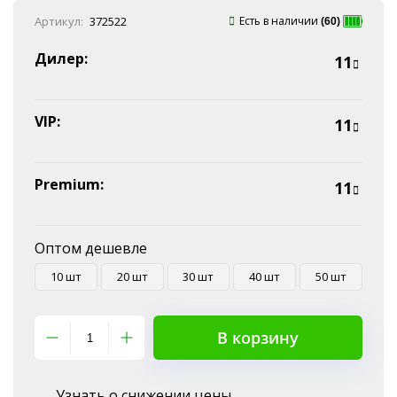
Онлайн оплата
Артикул:
372522
Есть в наличии
(60)
Наличные
Эквайринг
Дилер:
11
Оплата на P/C
VIP:
11
Premium:
11
Оптом дешевле
10 шт
20 шт
30 шт
40 шт
50 шт
В корзину
Узнать о снижении цены