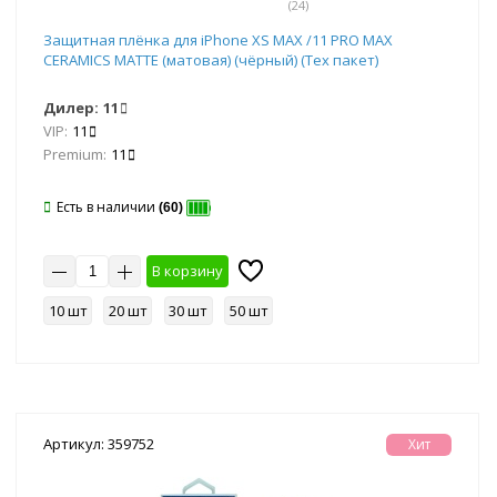
(24)
Защитная плёнка для iPhone XS MAX /11 PRO MAX
CERAMICS MATTE (матовая) (чёрный) (Тех пакет)
Дилер:
11
VIP:
11
Premium:
11
Есть в наличии
(60)
В корзину
10 шт
20 шт
30 шт
50 шт
Артикул: 359752
Хит