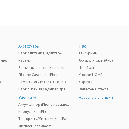
Аксессуары
iPad
Блоки питания, адаптеры
Тачскрины
(%) Дисплеи для iPhone (уценка)
Кабели
Аккумуляторы (АКБ)
Защитные стёкла и плёнки
Шлейфы
Silicone Cases для iPhone
Кнопки HOME
Задние крышки (CE) + логотип
Лампы кольцевые светодиодные + штативы
Корпуса
Блок питания / адаптер для MacBook "MagSafe"
Защитные стёкла
u
Уценка %
Насосные станции
Аккумулятор iPhone повышенной ёмкости
Корпуса для iPhone
Тачскрины/Дисплеи для iPad
Дисплеи для Xiaomi