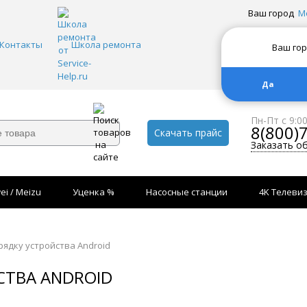
Ваш город
М
Контакты
Школа ремонта
Ваш го
Да
Пн-Пт с 9:0
8(800)
Скачать прайс
Заказать о
ei / Meizu
Уценка %
Насосные станции
4K Телеви
рядку устройства Android
СТВА ANDROID