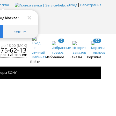
осква
Вход
Регистрация
род
?
Москва
Изменить
0
0
0 до 18:00 (МСК)
775-62-13
братный звонок
Избранное
Заказы
Корзина
Войти
зоры SONY