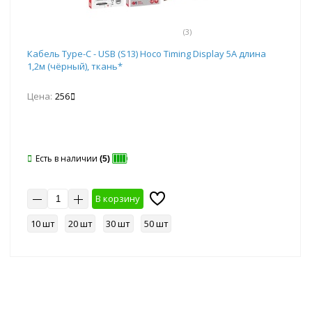
(3)
Кабель Type-C - USB (S13) Hoco Timing Display 5А длина
1,2м (чёрный), ткань*
Цена:
256
Есть в наличии
(5)
В корзину
10 шт
20 шт
30 шт
50 шт