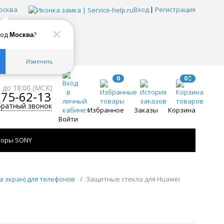
осква
Вход
Регистрация
род
?
Москва
Изменить
0
0
0 до 18:00 (МСК)
775-62-13
братный звонок
Избранное
Заказы
Корзина
Войти
зоры SONY
а экран) для телефонов
/
Защитные стекла для Huawei