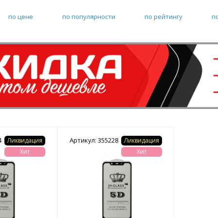
по цене
по популярности
по рейтингу
п
4
Артикул: 355228
Ликвидация
Ликвидация
Хит
Хит