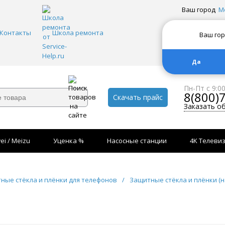
Ваш город
М
Контакты
Школа ремонта
Ваш го
Да
Пн-Пт с 9:0
8(800)
Скачать прайс
Заказать о
ei / Meizu
Уценка %
Насосные станции
4K Телеви
ные стёкла и плёнки для телефонов
/
Защитные стёкла и плёнки (н