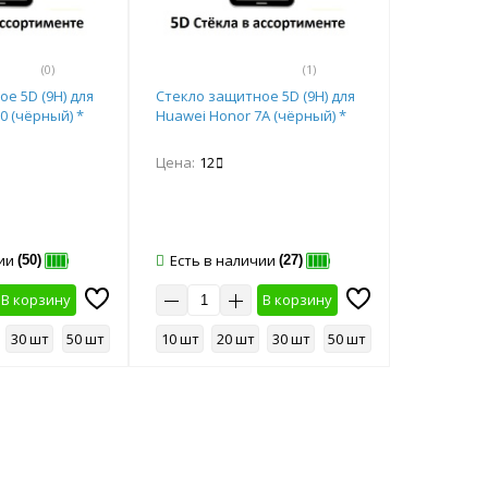
(0)
(1)
е 5D (9Н) для
Стекло защитное 5D (9Н) для
0 (чёрный) *
Huawei Honor 7А (чёрный) *
Цена:
12
ии
Есть в наличии
(50)
(27)
В корзину
В корзину
30 шт
50 шт
10 шт
20 шт
30 шт
50 шт