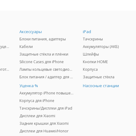
Аксессуары
iPad
Блоки питания, адаптеры
Тачскрины
(%) Дисплеи для iPhone (уценка)
Кабели
Аккумуляторы (АКБ)
Защитные стёкла и плёнки
Шлейфы
Silicone Cases для iPhone
Кнопки HOME
Задние крышки (CE) + логотип
Лампы кольцевые светодиодные + штативы
Корпуса
Блок питания / адаптер для MacBook "MagSafe"
Защитные стёкла
u
Уценка %
Насосные станции
Аккумулятор iPhone повышенной ёмкости
Корпуса для iPhone
Тачскрины/Дисплеи для iPad
Дисплеи для Xiaomi
Задние крышки для Xiaomi
Дисплеи для Huawei/Honor