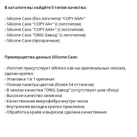
В каталоге вы найдёте 5 типов качества:
- Silicone Case (без логотипа) "COPY AAA+"
- Silicone Case "COPY AA+" (с логотипом)
- Silicone Case "COPY AAA+" (с логотипом)
- Silicone Case "ORIG Завод" (с логотипом)
- Silicone Case (прозрачные)
Преимущества данных Silicone Case:
- Логотип присутствует (яблоко как на оригинальных чехлах),
сделан крепко
- Упаковка 1 в 1 оригинал
- Полная палитра цветов (более 54 оттенков)
- В чехлах качества "ORIG Завод" (отсутствует шов сбоку)
- Высокое качество силикона
- Качественная микрофибра внутри чехла
- Внутренняя вкладка крепко приклеена
- Обработка краёв и вырезов сделана качественно