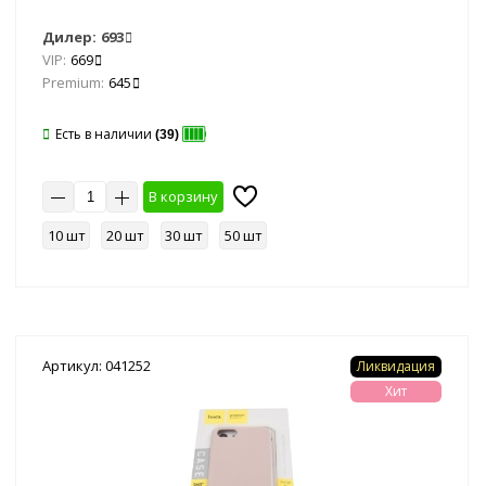
Дилер:
693
VIP:
669
Premium:
645
Есть в наличии
(39)
В корзину
10 шт
20 шт
30 шт
50 шт
Артикул: 041252
Ликвидация
Хит