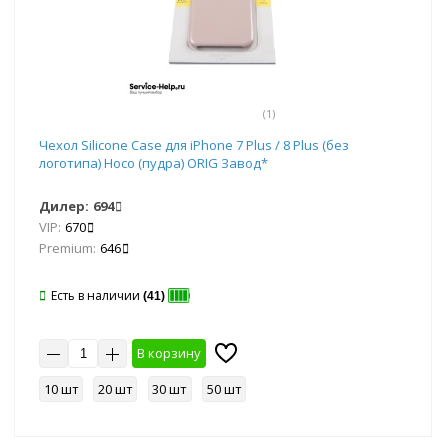
(1)
Чехол Silicone Case для iPhone 7 Plus / 8 Plus (без
логотипа) Hoco (пудра) ORIG Завод*
Дилер:
694
VIP:
670
Premium:
646
Есть в наличии
(41)
В корзину
10 шт
20 шт
30 шт
50 шт