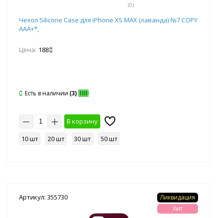
(0)
Чехол Silicone Case для iPhone XS MAX (лаванда) №7 COPY
AAA+*,
Цена:
188
Есть в наличии
(3)
В корзину
10 шт
20 шт
30 шт
50 шт
Артикул: 355730
Ликвидация
Хит