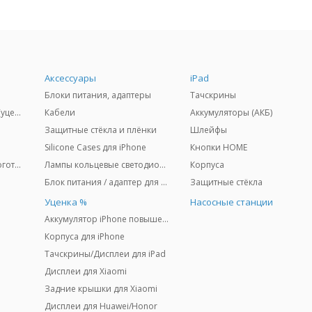
Аксессуары
iPad
Блоки питания, адаптеры
Тачскрины
(%) Дисплеи для iPhone (уценка)
Кабели
Аккумуляторы (АКБ)
Защитные стёкла и плёнки
Шлейфы
Silicone Cases для iPhone
Кнопки HOME
Задние крышки (CE) + логотип
Лампы кольцевые светодиодные + штативы
Корпуса
Блок питания / адаптер для MacBook "MagSafe"
Защитные стёкла
u
Уценка %
Насосные станции
Аккумулятор iPhone повышенной ёмкости
Корпуса для iPhone
Тачскрины/Дисплеи для iPad
Дисплеи для Xiaomi
Задние крышки для Xiaomi
Дисплеи для Huawei/Honor