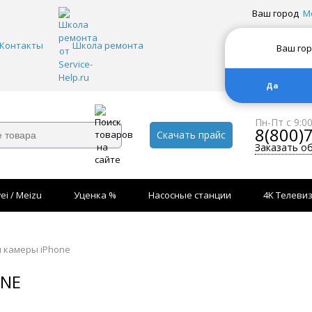
Ваш город
М
Контакты
Школа ремонта
Ваш го
Да
Пн-Пт с 9:0
8(800)
Скачать прайс
Заказать о
ei / Meizu
Уценка %
Насосные станции
4K Телеви
ы камеры iPhone
ONE