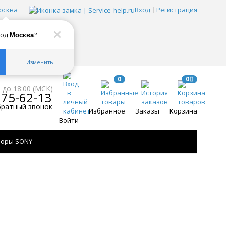
осква
Вход
Регистрация
род
?
Москва
Изменить
0
0
0 до 18:00 (МСК)
775-62-13
братный звонок
Избранное
Заказы
Корзина
Войти
зоры SONY