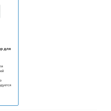
ор для
ля
ней
о
ндуется