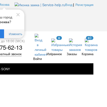
Москва
Вход
Регистрация
ш город
?
осква
Изменить
0
0
0 до 18:00 (МСК)
75-62-13
ратный звонок
Избранное
Заказы
Корзина
Войти
ы SONY