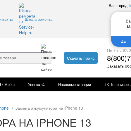
Ваш город
онтакты
Школа ремонта
Ва
М
Да
Пн-Пт с 9:0
8(800)7
Скачать прайс
Заказать об
i / Meizu
Уценка %
Насосные станции
4K Телевизор
Phone
/
Замена аккумулятора на iPhone 13
РА НА IPHONE 13