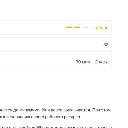
Средне
33
30 мин. - 2 часа
жается до минимума. Или вовсе выключается. При этом,
 к исчерпанию своего рабочего ресурса.
того в настройках iPhone можно посмотреть остаточную