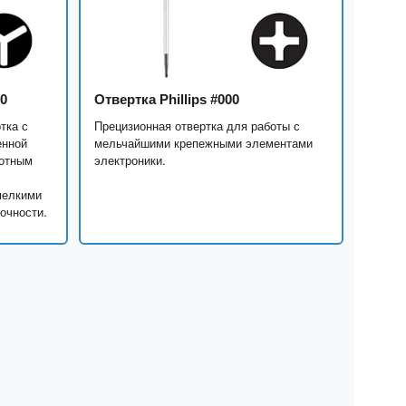
00
Отвертка Phillips #000
тка с
Прецизионная отвертка для работы с
енной
мельчайшими крепежными элементами
ротным
электроники.
мелкими
очности.