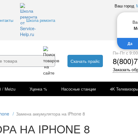
Ваш город
онтакты
Школа ремонта
Ва
М
Да
Пн-Пт с 9:0
8(800)7
Скачать прайс
Заказать об
i / Meizu
Уценка %
Насосные станции
4K Телевизор
Phone
/
Замена аккумулятора на iPhone 8
РА НА IPHONE 8