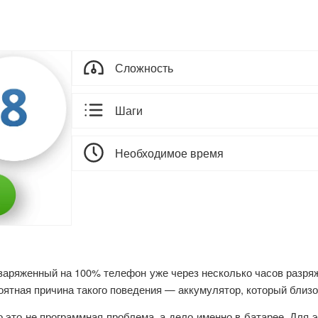
Сложность
Шаги
Необходимое время
ы заряженный на 100% телефон уже через несколько часов разря
ятная причина такого поведения — аккумулятор, который близок
 это не программная проблема, а дело именно в батарее. Для э