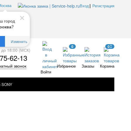
Москва
Вход
Регистрация
ш город
?
осква
Изменить
0
0
0 до 18:00 (МСК)
75-62-13
ратный звонок
Избранное
Заказы
Корзина
Войти
ы SONY