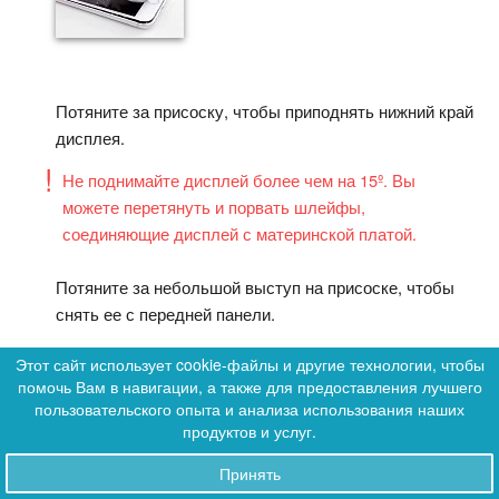
Потяните за присоску, чтобы приподнять нижний край
дисплея.
Не поднимайте дисплей более чем на 15º. Вы
можете перетянуть и порвать шлейфы,
соединяющие дисплей с материнской платой.
Потяните за небольшой выступ на присоске, чтобы
снять ее с передней панели.
Этот сайт использует cookie-файлы и другие технологии, чтобы
помочь Вам в навигации, а также для предоставления лучшего
0
пользовательского опыта и анализа использования наших
0
продуктов и услуг.
Протянуть медиатором по
ШАГ 8
Принять
Заказы
верхней стороне смартфона