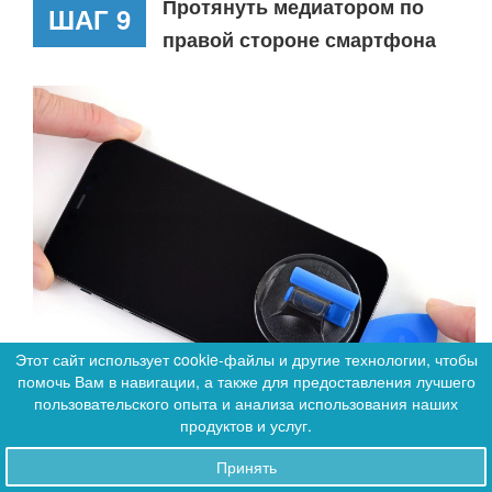
Протянуть медиатором по
ШАГ 9
правой стороне смартфона
Этот сайт использует cookie-файлы и другие технологии, чтобы
помочь Вам в навигации, а также для предоставления лучшего
0
пользовательского опыта и анализа использования наших
0
продуктов и услуг.
Принять
Заказы