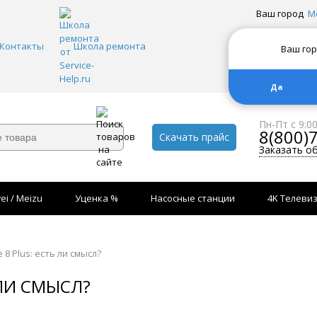
Ваш город
М
Контакты
Школа ремонта
Ваш го
Да
Пн-Пт с 9:0
8(800)
Скачать прайс
Заказать о
ei / Meizu
Уценка %
Насосные станции
4K Телеви
 8 Plus: есть ли смысл?
 ЛИ СМЫСЛ?