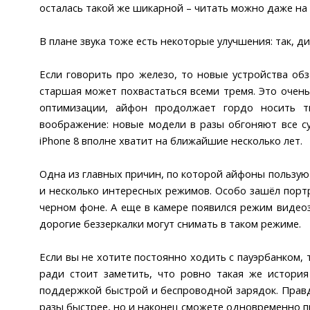
осталась такой же шикарной – читать можно даже на 
В плане звука тоже есть некоторые улучшения: так, д
Если говорить про железо, то новые устройства об
старшая может похвастаться всеми тремя. Это очень
оптимизации, айфон продолжает гордо носить т
воображение: новые модели в разы обгоняют все с
iPhone 8 вполне хватит на ближайшие несколько лет.
Одна из главных причин, по которой айфоны пользуютс
и несколько интересных режимов. Особо зашёл порт
черном фоне. А еще в камере появился режим видеоза
дорогие беззеркалки могут снимать в таком режиме.
Если вы не хотите постоянно ходить с пауэрбанком, 
ради стоит заметить, что ровно такая же истори
поддержкой быстрой и беспроводной зарядок. Правда
разы быстрее, но и наконец сможете одновременно п