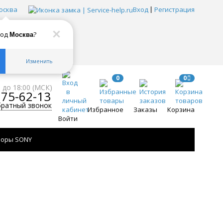
осква
Вход
Регистрация
род
?
Москва
Изменить
0
0
0 до 18:00 (МСК)
775-62-13
братный звонок
Избранное
Заказы
Корзина
Войти
зоры SONY