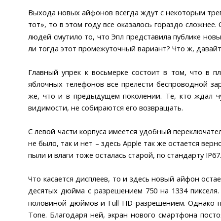
Выхода новых айфонов всегда ждут с некоторым трепе
тот», то в этом году все оказалось гораздо сложнее
людей смутило то, что Эпл представила публике нов
ли тогда этот промежуточный вариант? Что ж, давайт
Главный упрек к восьмерке состоит в том, что в п
яблочных телефонов все прелести беспроводной зар
же, что и в предыдущем поколении. Те, кто ждал ч
видимости, не собираются его возвращать.
С левой части корпуса имеется удобный переключател
не было, так и нет – здесь Applе так же остается ве
пыли и влаги тоже осталась старой, по стандарту IP6
Что касается дисплеев, то и здесь новый айфон остае
десятых дюйма с разрешением 750 на 1334 пикселя.
половиной дюймов и Full HD-разрешением. Однако по
Tone. Благодаря ней, экран нового смартфона пост