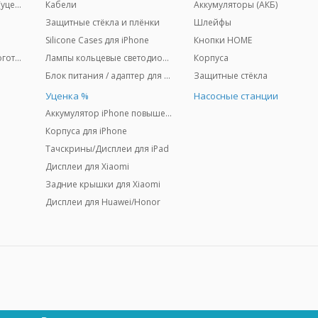
(%) Дисплеи для iPhone (уценка)
Кабели
Аккумуляторы (АКБ)
Защитные стёкла и плёнки
Шлейфы
Silicone Cases для iPhone
Кнопки HOME
Задние крышки (CE) + логотип
Лампы кольцевые светодиодные + штативы
Корпуса
Блок питания / адаптер для MacBook "MagSafe"
Защитные стёкла
u
Уценка %
Насосные станции
Аккумулятор iPhone повышенной ёмкости
Корпуса для iPhone
Тачскрины/Дисплеи для iPad
Дисплеи для Xiaomi
Задние крышки для Xiaomi
Дисплеи для Huawei/Honor