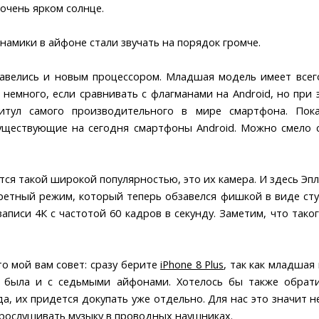
очень ярком солнце.
инамики в айфоне стали звучать на порядок громче.
завелись и новым процессором. Младшая модель имеет всего
 немного, если сравнивать с флагманами на Android, но пр
итул самого производительного в мире смартфона. Пока
уществующие на сегодня смартфоны Android. Можно смело с
я такой широкой популярностью, это их камера. И здесь Эпл, к
ретный режим, который теперь обзавелся фишкой в виде сту
писи 4К с частотой 60 кадров в секунду. Заметим, что таког
то мой вам совет: сразу берите
iPhone 8 Plus
, так как младшая
я была и с седьмыми айфонами. Хотелось бы также обрат
, их придется докупать уже отдельно. Для нас это значит не
рослушивать музыку в проводных наушниках.