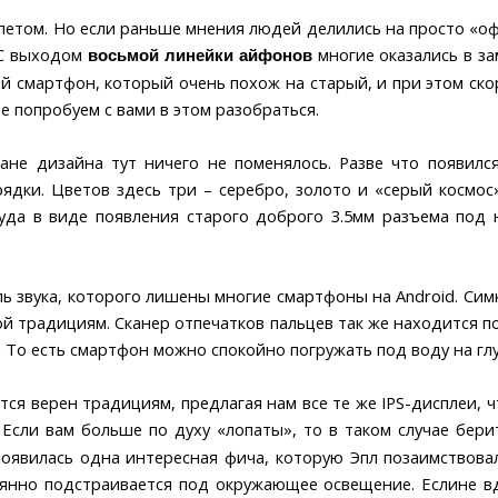
том. Но если раньше мнения людей делились на просто «офиге
. С выходом
многие оказались в з
в
осьмой линейки айфонов
ый смартфон, который очень похож на старый, и при этом с
е попробуем с вами в этом разобраться.
лане дизайна тут ничего не поменялось. Разве что появил
ядки. Цветов здесь три – серебро, золото и «серый космос
уда в виде появления старого доброго 3.5мм разъема под н
ь звука, которого лишены многие смартфоны на Android. Симка
рной традициям. Сканер отпечатков пальцев так же находится 
7. То есть смартфон можно спокойно погружать под воду на г
тся верен традициям, предлагая нам все те же IPS-дисплеи, 
 Если вам больше по духу «лопаты», то в таком случае бер
явилась одна интересная фича, которую Эпл позаимствовала
оянно подстраивается под окружающее освещение. Еслине в