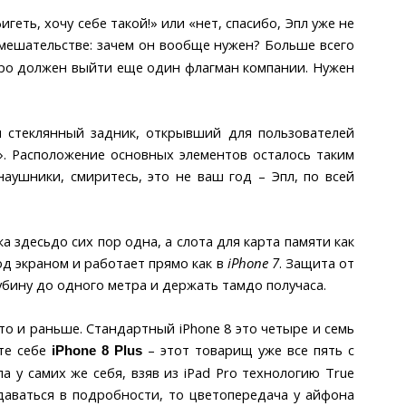
ть, хочу себе такой!» или «нет, спасибо, Эпл уже не
амешательстве: зачем он вообще нужен? Больше всего
коро должен выйти еще один флагман компании. Нужен
ся стеклянный задник, открывший для пользователей
». Расположение основных элементов осталось таким
аушники, смиритесь, это не ваш год – Эпл, по всей
 здесьдо сих пор одна, а слота для карта памяти как
под экраном и работает прямо как в
iPhone 7
. Защита от
лубину до одного метра и держать тамдо получаса.
что и раньше. Стандартный iPhone 8 это четыре и семь
ите себе
– этот товарищ уже все пять с
iPhone 8 Plus
 у самих же себя, взяв из iPad Pro технологию True
даваться в подробности, то цветопередача у айфона