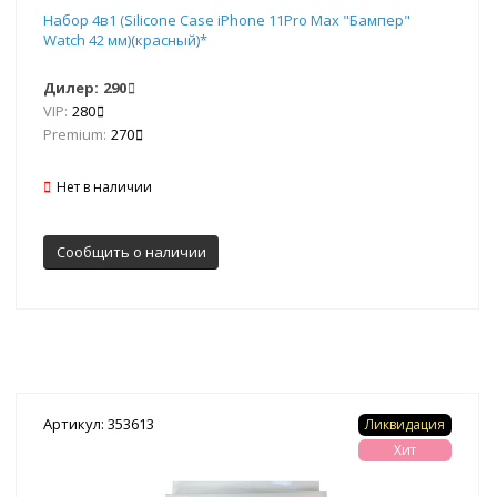
Набор 4в1 (Silicone Case iPhone 11Pro Max "Бампер"
Watch 42 мм)(красный)*
Дилер:
290
VIP:
280
Premium:
270
Нет в наличии
Сообщить о наличии
Артикул: 353613
Ликвидация
Хит