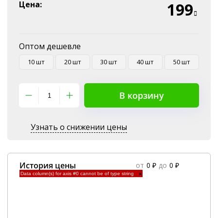
Эквайринг
Цена:
199
Оплата на P/C
Оптом дешевле
10 шт
20 шт
30 шт
40 шт
50 шт
В корзину
Узнать о снижении цены
История цены
от
0 ₽
до
0 ₽
Data column(s) for axis #0 cannot be of type string
×