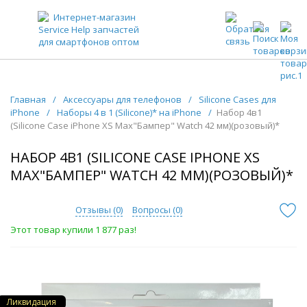
ЗАПЧАСТИ ДЛЯ ТЕЛЕФОНОВ ОПТОМ
Главная
/
Аксессуары для телефонов
/
Silicone Cases для
iPhone
/
Наборы 4 в 1 (Silicone)* на iPhone
/
Набор 4в1
(Silicone Case iPhone XS Max"Бампер" Watch 42 мм)(розовый)*
НАБОР 4В1 (SILICONE CASE IPHONE XS
MAX"БАМПЕР" WATCH 42 ММ)(РОЗОВЫЙ)*
Отзывы (
0
)
Вопросы (
0
)
Этот товар купили 1 877 раз!
Ликвидация