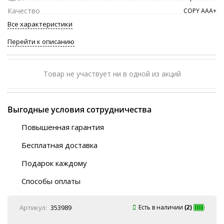
Качество
COPY ААА+
Все характеристики
Перейти к описанию
Товар не участвует ни в одной из акций
Выгодные условия сотрудничества
Повышенная гарантия
120 дней
Бесплатная доставка
Любой ТК на выбор
Подарок каждому
Автобусы (по ЮФО)
Скотч-наклейка
“BlaBlaCar” (по ЮФО)
Способы оплаты
Курьерской службой
QR-код
Онлайн оплата
Артикул:
353989
Есть в наличии
(2)
Наличные