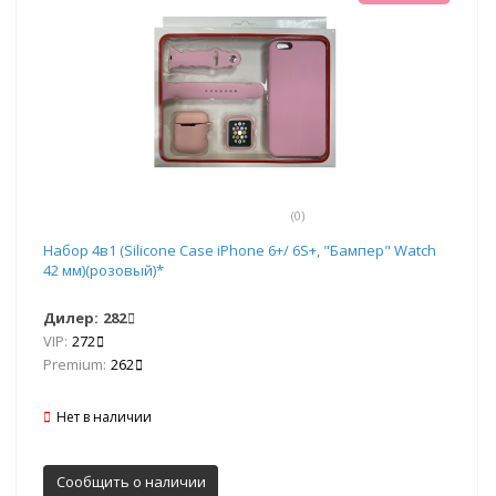
(0)
Набор 4в1 (Silicone Case iPhone 6+/ 6S+, "Бампер" Watch
42 мм)(розовый)*
Дилер:
282
VIP:
272
Premium:
262
Нет в наличии
Сообщить о наличии