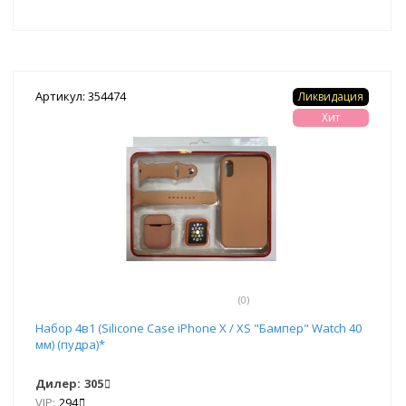
Артикул: 354474
Ликвидация
Хит
(0)
Набор 4в1 (Silicone Case iPhone X / XS "Бампер" Watch 40
мм) (пудра)*
Дилер:
305
VIP:
294