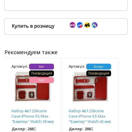
Купить в розницу
Рекомендуем также
Покупка оптом от
500 ₽
Артикул: 354290
Артикул: 354283
Арт
Хит
Бонус
Ликвидация
Ликвидация
Хит
Набор 4в1 (Silicone
Набор 4в1 (Silicone
Наб
Case iPhone XS Max
Case iPhone XS Max
Cas
"Бампер" Watch 38 мм)
"Бампер" Watch 42 мм)
Ma
(красный)*
(красный)
42 
Дилер:
288
Дилер:
288
Ди