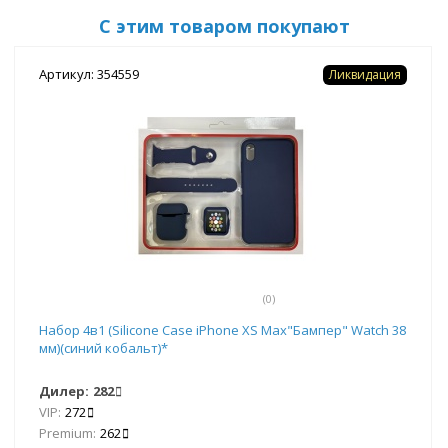
С этим товаром покупают
Артикул: 354559
Ликвидация
(0)
Набор 4в1 (Silicone Case iPhone XS Max"Бампер" Watch 38
мм)(синий кобальт)*
Дилер:
282
VIP:
272
Premium:
262