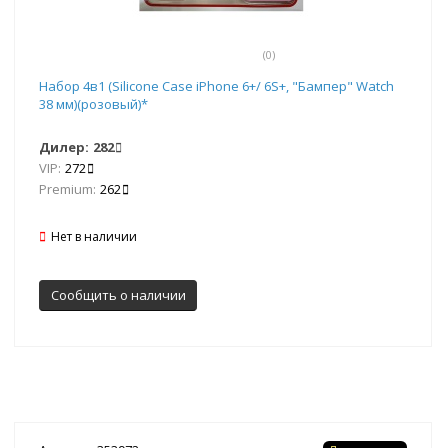
(0)
Набор 4в1 (Silicone Case iPhone 6+/ 6S+, "Бампер" Watch
38 мм)(розовый)*
Дилер:
282
VIP:
272
Premium:
262
Нет в наличии
Сообщить о наличии