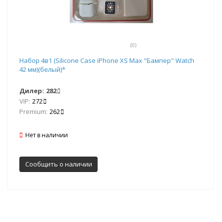
(0)
Набор 4в1 (Silicone Case iPhone XS Max "Бампер" Watch
42 мм)(белый)*
Дилер:
282
VIP:
272
Premium:
262
Нет в наличии
Сообщить о наличии