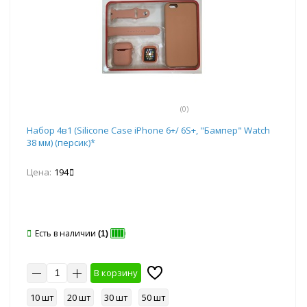
(0)
Набор 4в1 (Silicone Case iPhone 6+/ 6S+, "Бампер" Watch
38 мм) (персик)*
Цена:
194
Есть в наличии
(1)
В корзину
10 шт
20 шт
30 шт
50 шт