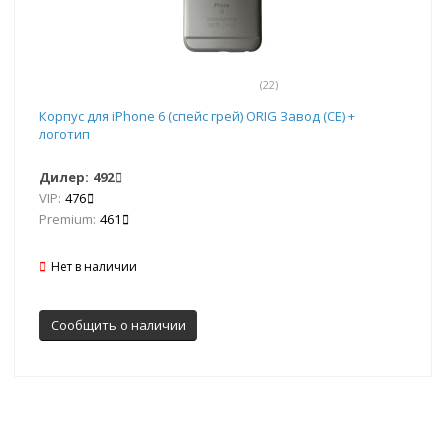
(22)
Корпус для iPhone 6 (спейс грей) ORIG Завод (CE) +
логотип
Дилер:
492
VIP:
476
Premium:
461
Нет в наличии
Сообщить о наличии