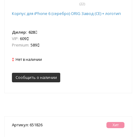
(22)
Корпус для iPhone 6 (серебро) ORIG Завод (CE) + логотип
Дилер:
628
VIP:
609
Premium:
589
Нет в наличии
Сообщить о наличии
Артикул: 651826
Хит