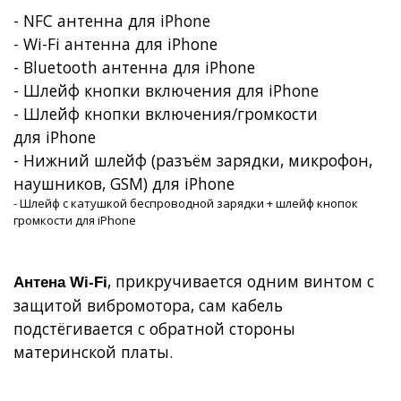
- NFC антенна для iPhone
-
Wi
-
Fi
антенна для
iPhone
- Bluetooth антенна для iPhone
- Шлейф кнопки включения для
iPhone
- Шлейф кнопки включения/громкости
для
iPhone
- Нижний шлейф (разъём зарядки, микрофон,
наушников, GSM) для iPhone
- Шлейф с катушкой беспроводной зарядки + шлейф кнопок
громкости для iPhone
, прикручивается одним винтом с
Антена
W
i-
F
i
защитой вибромотора, сам кабель
подстёгивается с обратной стороны
материнской платы.