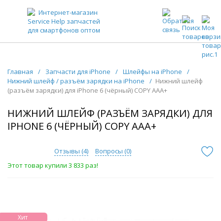
ЗАПЧАСТИ ДЛЯ ТЕЛЕФОНОВ ОПТОМ
Главная
/
Запчасти для iPhone
/
Шлейфы на iPhone
/
Нижний шлейф / разъём зарядки на iPhone
/
Нижний шлейф
(разъём зарядки) для iPhone 6 (чёрный) COPY AAA+
НИЖНИЙ ШЛЕЙФ (РАЗЪЁМ ЗАРЯДКИ) ДЛЯ
IPHONE 6 (ЧЁРНЫЙ) COPY AAA+
Отзывы (
4
)
Вопросы (
0
)
Этот товар купили 3 833 раз!
Хит