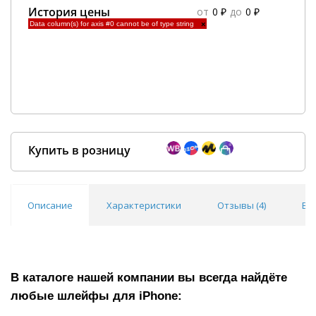
История цены
от
0 ₽
до
0 ₽
Data column(s) for axis #0 cannot be of type string
×
Купить в розницу
Описание
Характеристики
Отзывы (
4
)
Во
Покупка оптом от
500 ₽
В каталоге нашей компании вы всегда найдёте
любые шлейфы для
iPhone
: