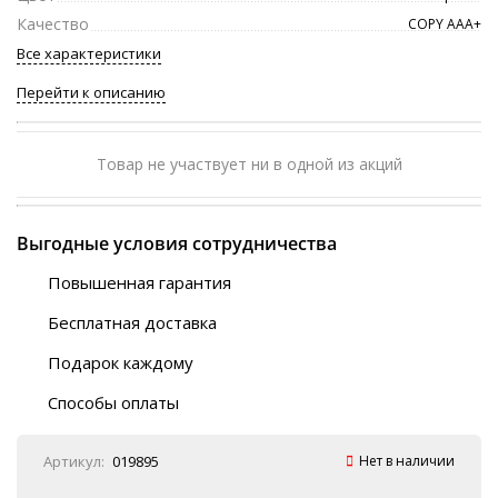
Качество
COPY ААА+
Все характеристики
Перейти к описанию
Товар не участвует ни в одной из акций
Выгодные условия сотрудничества
Повышенная гарантия
120 дней
Бесплатная доставка
Любой ТК на выбор
Подарок каждому
Автобусы (по ЮФО)
Скотч-наклейка
“BlaBlaCar” (по ЮФО)
Способы оплаты
Курьерской службой
QR-код
Онлайн оплата
Артикул:
019895
Нет в наличии
Наличные