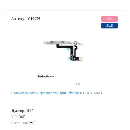
Артикул: 019475
Хит
SALE
(2)
Шлейф кнопок громкости для iPhone 6 COPY AAA+
Дилер:
31
VIP:
30
Premium:
29