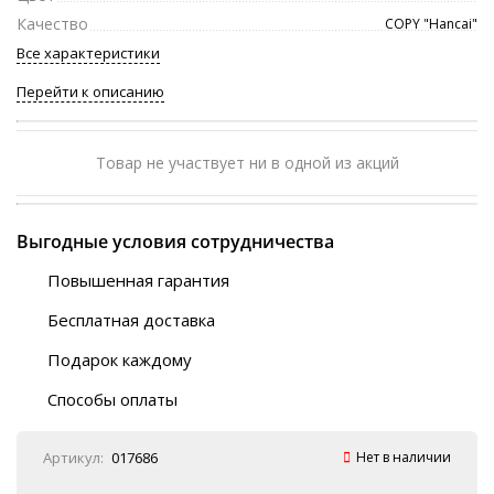
Качество
COPY "Hancai"
Все характеристики
Перейти к описанию
Товар не участвует ни в одной из акций
Выгодные условия сотрудничества
Повышенная гарантия
120 дней
Бесплатная доставка
Любой ТК на выбор
Подарок каждому
Автобусы (по ЮФО)
Скотч-наклейка
“BlaBlaCar” (по ЮФО)
Способы оплаты
Курьерской службой
QR-код
Онлайн оплата
Артикул:
017686
Нет в наличии
Наличные