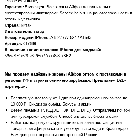
iPhone 6s и выше).
Гарантия:
5 месяцев. Все экраны Айфон дополнительно
протестированы инженерами Service-help.ru на работоспособность и
готовы к установке.
Страна:
Китай.
Изготовитель:
завод.
Номер модели IPhone:
A1522 / A1524 / A1593.
Артикул:
017686.
В наличии копии дисплеев IPhone для моделей:
5/5s/SE1/6/6+/6s/6s+/7/7+/8/8+/SE2.
Мы продаём надёжные экраны Айфон оптом с поставками в
регионы РФ и страны ближнего зарубежья. Предлагаем В2В-
партнёрам:
Бесплатную доставку от 1 дня при единовременном заказе на
10 000 ₽. Скидки за объём. Бонусы и акции.
Везём любыми ТК (СДЭК, ПЭК, DHL, DPD). Отправляем почтой
или курьерской службой. Способ оплаты выбирайте сами.
Работаем напрямую с крупными китайскими поставщиками.
Товары сертифицированы и уже ждут на складе в Краснодаре.
Нам доверяют сервисные центры всей России.