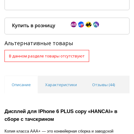
Купить в розницу
Альтернативные товары
В данном разделе товары отсутствуют
Покупка оптом от
500 ₽
Описание
Характеристики
Отзывы (
44
)
В
Дисплей для IPhone 6 PLUS copy «HANCAI» в
сборе с тачскрином
Копия класса AAA+ — это конвейерная сборка и заводской