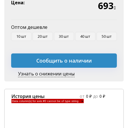
Эквайринг
Цена:
693
Оплата на P/C
Оптом дешевле
10 шт
20 шт
30 шт
40 шт
50 шт
Сообщить о наличии
Узнать о снижении цены
История цены
от
0 ₽
до
0 ₽
Data column(s) for axis #0 cannot be of type string
×