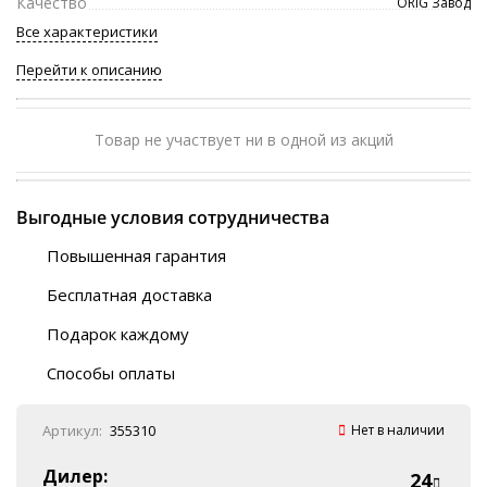
Качество
ORIG Завод
Все характеристики
Перейти к описанию
Товар не участвует ни в одной из акций
Выгодные условия сотрудничества
Повышенная гарантия
120 дней
Бесплатная доставка
Любой ТК на выбор
Подарок каждому
Автобусы (по ЮФО)
Скотч-наклейка
“BlaBlaCar” (по ЮФО)
Способы оплаты
Курьерской службой
QR-код
Онлайн оплата
Артикул:
355310
Нет в наличии
Наличные
Эквайринг
Дилер:
24