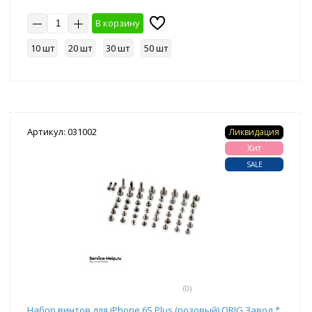
В корзину
10 шт
20 шт
30 шт
50 шт
Артикул: 031002
Ликвидация
Хит
SALE
(0)
Набор винтов для iPhone 6S Plus (розовый) ORIG Завод *