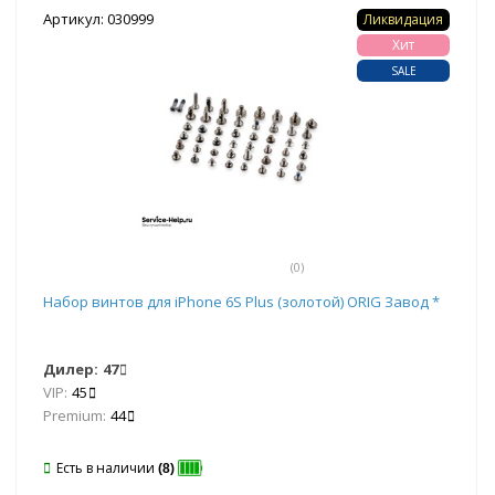
Артикул: 030999
Ликвидация
Хит
SALE
(0)
Набор винтов для iPhone 6S Plus (золотой) ORIG Завод *
Дилер:
47
VIP:
45
Premium:
44
Есть в наличии
(8)