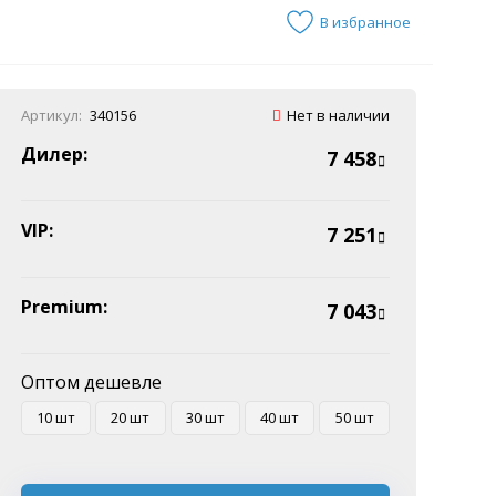
В избранное
Артикул:
340156
Нет в наличии
Дилер:
7 458
VIP:
7 251
Premium:
7 043
Оптом дешевле
10 шт
20 шт
30 шт
40 шт
50 шт