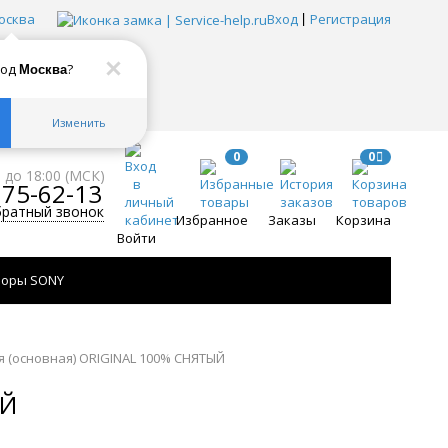
осква
Вход
Регистрация
род
?
Москва
Изменить
0
0
0 до 18:00 (МСК)
775-62-13
братный звонок
Избранное
Заказы
Корзина
Войти
зоры SONY
яя (основная) ORIGINAL 100% СНЯТЫЙ
ЫЙ