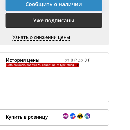
Сообщить о наличии
Уже подписаны
Узнать о снижении цены
История цены
от
0 ₽
до
0 ₽
Data column(s) for axis #0 cannot be of type string
×
Купить в розницу