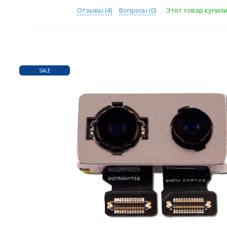
Отзывы (
4
)
Вопросы (
0
)
Этот товар купили 
SALE