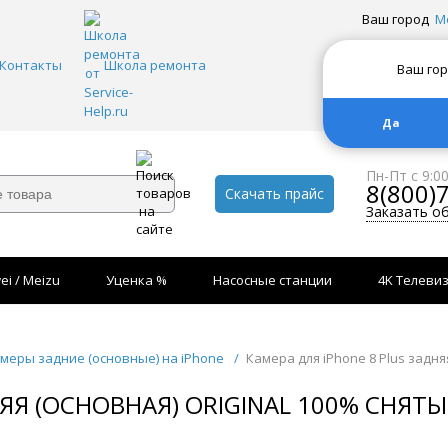
Ваш город
М
Контакты
Школа ремонта
Ваш го
Да
Пн-Пт с 9:0
8(800)
Скачать прайс
Заказать о
ei / Meizu
Уценка %
Насосные станции
4K Телеви
меры задние (основные) на iPhone
/
Камера для iPhone 8 Plus задн
НЯЯ (ОСНОВНАЯ) ORIGINAL 100% СНЯТ