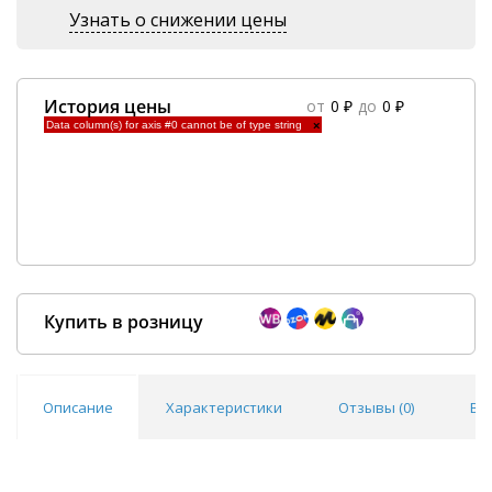
Узнать о снижении цены
История цены
от
0 ₽
до
0 ₽
Data column(s) for axis #0 cannot be of type string
×
Купить в розницу
Описание
Характеристики
Отзывы (
0
)
Во
Покупка оптом от
500 ₽