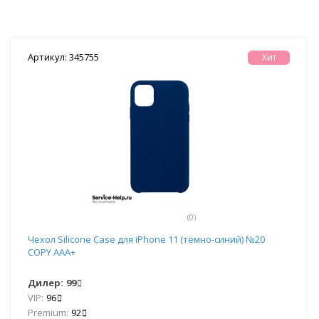
Артикул: 345755
Хит
(0)
Чехол Silicone Case для iPhone 11 (тёмно-синий) №20
COPY AAA+
Дилер:
99
VIP:
96
Premium:
92