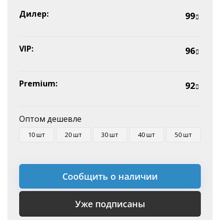
Эквайринг
Дилер:
99
Оплата на P/C
VIP:
96
Premium:
92
Оптом дешевле
10 шт
20 шт
30 шт
40 шт
50 шт
Сообщить о наличии
Уже подписаны