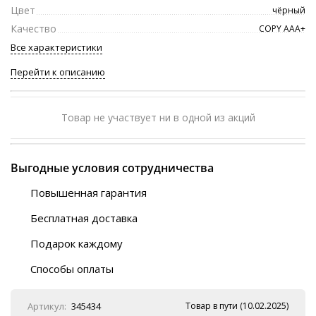
Цвет
чёрный
Качество
COPY ААА+
Все характеристики
Перейти к описанию
Товар не участвует ни в одной из акций
Выгодные условия сотрудничества
Повышенная гарантия
120 дней
Бесплатная доставка
Любой ТК на выбор
Подарок каждому
Автобусы (по ЮФО)
Скотч-наклейка
“BlaBlaCar” (по ЮФО)
Способы оплаты
Курьерской службой
QR-код
Онлайн оплата
Артикул:
345434
Товар в пути (10.02.2025)
Наличные