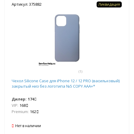
Артикул: 375882
Ликвидация
(1)
Чехол Silicone Case для iPhone 12 / 12 PRO (васильковый)
закрытый низ без логотипа №5 COPY AAA+*
Дилер:
174
VIP:
168
Premium:
162
Нет в наличии