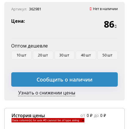
Онлайн оплата
Артикул:
362981
Нет в наличии
Наличные
Эквайринг
Цена:
86
Оплата на P/C
Оптом дешевле
10 шт
20 шт
30 шт
40 шт
50 шт
Сообщить о наличии
Узнать о снижении цены
История цены
от
0 ₽
до
0 ₽
Data column(s) for axis #0 cannot be of type string
×