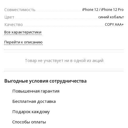
Совместимость
iPhone 12 / iPhone 12 Pro
Цвет
синий кобальт
Качество
COPY ААА+
Все характеристики
Перейти к описанию
Товар не участвует ни в одной из акций
Выгодные условия сотрудничества
Повышенная гарантия
120 дней
Бесплатная доставка
Любой ТК на выбор
Подарок каждому
Автобусы (по ЮФО)
Скотч-наклейка
“BlaBlaCar” (по ЮФО)
Способы оплаты
Курьерской службой
QR-код