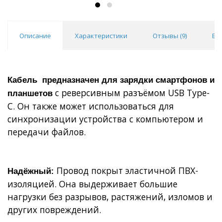
10 шт
20 шт
30 шт
50 шт
10
Описание
Характеристики
Отзывы (
9
)
Во
Кабель предназначен для зарядки смартфонов и
с реверсивным разъёмом USB Type-
планшетов
C. Он также может использоваться для
синхронизации устройства с компьютером и
передачи файлов.
Провод покрыт эластичной ПВХ-
Надёжный:
изоляцией. Она выдерживает большие
нагрузки без разрывов, растяжений, изломов и
других повреждений.