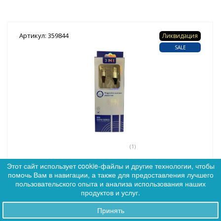
Артикул: 359844
Ликвидация
SALE
(1)
Кабель Type-C - USB "MAGNETIC" 2,4А длина 1м (серебро) *
Этот сайт использует cookie-файлы и другие технологии, чтобы
помочь Вам в навигации, а также для предоставления лучшего
0
пользовательского опыта и анализа использования наших
0
продуктов и услуг.
Цена:
162
Принять
Заказы