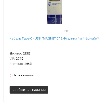
(4)
Кабель Type-C - USB "MAGNETIC" 2,4А длина 1м (чёрный) *
Дилер:
283
VIP:
274
Premium:
265
Нет в наличии
Сообщить о наличии