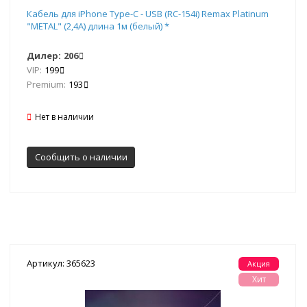
Кабель для iPhone Type-C - USB (RC-154i) Remax Platinum
"METAL" (2,4А) длина 1м (белый) *
Дилер:
206
VIP:
199
Premium:
193
Нет в наличии
Сообщить о наличии
Артикул: 365623
Акция
Хит