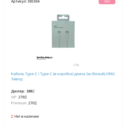
Артикул: 365364
Хит
(14)
Кабель Type-C / Type-C (в коробке) длина 2м (белый) ORIG
Завод
Дилер:
288
VIP:
279
Premium:
270
Нет в наличии