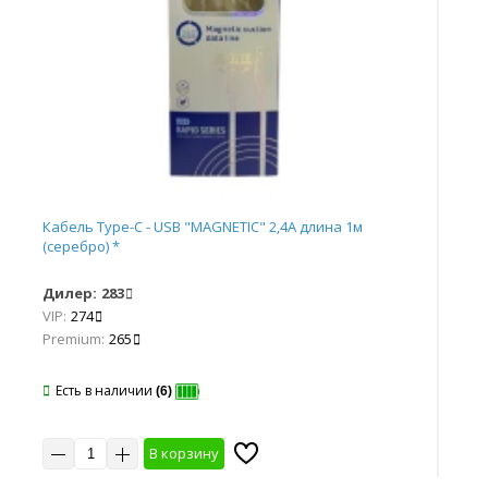
Кабель Type-C - USB "MAGNETIC" 2,4А длина 1м
Каб
(серебро) *
дли
Дилер:
283
Ди
VIP:
274
VIP
Premium:
265
Pr
Есть в наличии
(6)
Е
В корзину