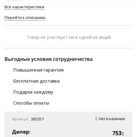
Все характеристики
Перейти к описанию
Товар не участвует ни в одной из акций
Выгодные условия сотрудничества
Повышенная гарантия
120 дней
Бесплатная доставка
Любой ТК на выбор
Подарок каждому
Автобусы (по ЮФО)
Скотч-наклейка
“BlaBlaCar” (по ЮФО)
Способы оплаты
Курьерской службой
QR-код
Онлайн оплата
Артикул:
365357
Нет в наличии
Наличные
Эквайринг
Дилер:
753
Оплата на P/C