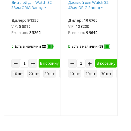
Дисплей для Watch S2
Дисплей для Watch S2
Тач
38мм ORIG Завод *
42мм ORIG Завод *
38
/SA
Дилер:
9 135
Дилер:
10 676
Ди
VIP:
8 831
VIP:
10 320
VIP
Premium:
8 526
Premium:
9 964
Pr
Есть в наличии
Есть в наличии
Е
(2)
(3)
у
В корзину
В корзину
50 шт
10 шт
20 шт
30 шт
50 шт
10 шт
20 шт
30 шт
50 шт
10