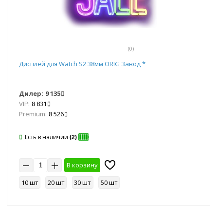
(0)
Дисплей для Watch S2 38мм ORIG Завод *
Дилер:
9 135
VIP:
8 831
Premium:
8 526
Есть в наличии
(2)
В корзину
10 шт
20 шт
30 шт
50 шт