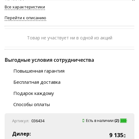
Все характеристики
Перейти к описанию
Товар не участвует ни в одной из акций
Выгодные условия сотрудничества
Повышенная гарантия
120 дней
Бесплатная доставка
Любой ТК на выбор
Подарок каждому
Автобусы (по ЮФО)
Скотч-наклейка
“BlaBlaCar” (по ЮФО)
Способы оплаты
Курьерской службой
QR-код
Онлайн оплата
Артикул:
036434
Есть в наличии
(2)
Наличные
Эквайринг
Дилер:
9 135
Оплата на P/C