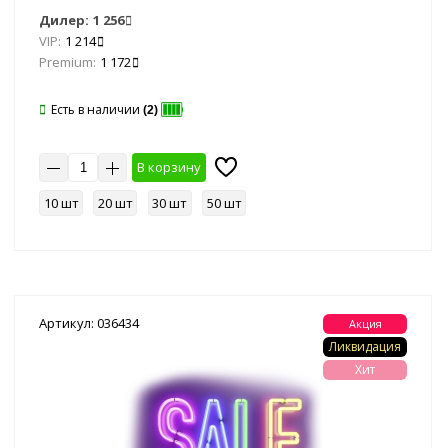
Дилер:
1 256
VIP:
1 214
Premium:
1 172
Есть в наличии
(2)
В корзину
10 шт
20 шт
30 шт
50 шт
Артикул: 036434
Акция
Ликвидация
Хит