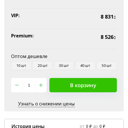
VIP:
8 831
Premium:
8 526
Оптом дешевле
10 шт
20 шт
30 шт
40 шт
50 шт
В корзину
Узнать о снижении цены
История цены
от
0 ₽
до
0 ₽