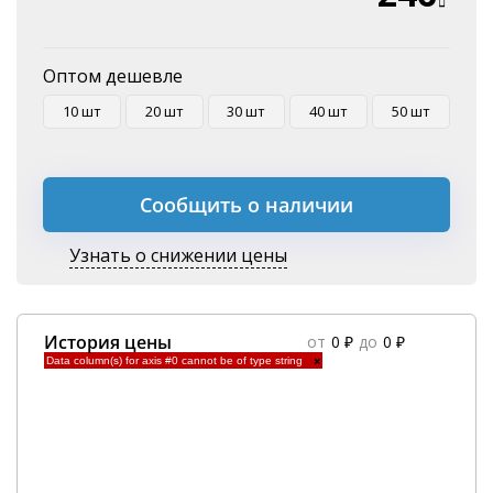
Оптом дешевле
10 шт
20 шт
30 шт
40 шт
50 шт
Сообщить о наличии
Узнать о снижении цены
История цены
от
0 ₽
до
0 ₽
Data column(s) for axis #0 cannot be of type string
×