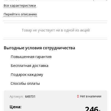
Все характеристики
Перейти к описанию
Товар не участвует ни в одной из акций
Выгодные условия сотрудничества
Повышенная гарантия
120 дней
Бесплатная доставка
Любой ТК на выбор
Подарок каждому
Автобусы (по ЮФО)
Скотч-наклейка
“BlaBlaCar” (по ЮФО)
Способы оплаты
Курьерской службой
QR-код
Онлайн оплата
Артикул:
649731
Нет в наличии
Наличные
Эквайринг
Цена:
246
Оплата на P/C