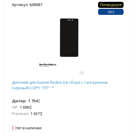
Артикул: 649687
Ликвидация
SALE
(3)
Дисплей для Xiaomi Redmi 4 в сборе с тачскрином
(чёрный) COPY "TFT" *
Дилер:
1 754
VIP:
1 696
Premium:
1 637
Нет в наличии