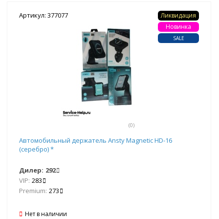
Артикул: 377077
Ликвидация
Новинка
SALE
(0)
Автомобильный держатель Ansty Magnetic HD-16
(серебро) *
Дилер:
292
VIP:
283
Premium:
273
Нет в наличии