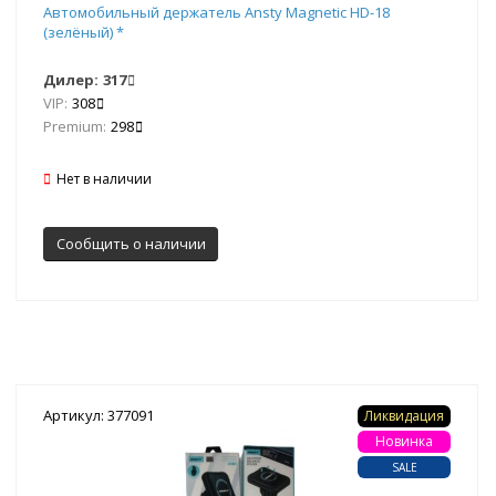
Автомобильный держатель Ansty Magnetic HD-18
(зелёный) *
Дилер:
317
VIP:
308
Premium:
298
Нет в наличии
Сообщить о наличии
Артикул: 377091
Ликвидация
Новинка
SALE