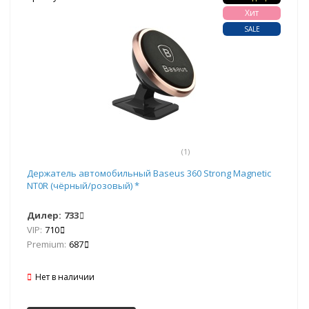
Хит
SALE
(1)
Держатель автомобильный Baseus 360 Strong Magnetic
NT0R (чёрный/розовый) *
Дилер:
733
VIP:
710
Premium:
687
Нет в наличии