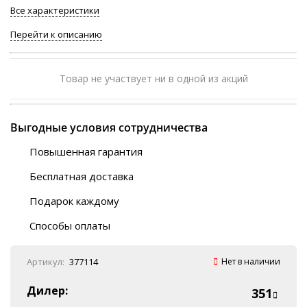
Все характеристики
Перейти к описанию
Товар не участвует ни в одной из акций
Выгодные условия сотрудничества
Повышенная гарантия
120 дней
Бесплатная доставка
Любой ТК на выбор
Подарок каждому
Автобусы (по ЮФО)
Скотч-наклейка
“BlaBlaCar” (по ЮФО)
Способы оплаты
Курьерской службой
QR-код
Онлайн оплата
Артикул:
377114
Нет в наличии
Наличные
Эквайринг
Дилер:
351
Оплата на P/C