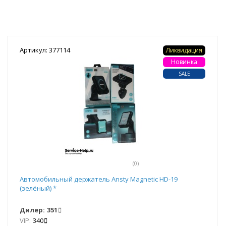
Артикул: 377114
Ликвидация
Новинка
SALE
(0)
Автомобильный держатель Ansty Magnetic HD-19
(зелёный) *
Дилер:
351
VIP:
340