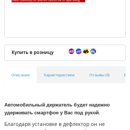
Data column(s) for axis #0 cannot be of type string
×
Купить в розницу
Описание
Характеристики
Отзывы (
0
)
Во
Покупка оптом от
500 ₽
Автомобильный держатель будет надежно
удерживать смартфон у Вас под рукой.
Благодаря установке в дефлектор он не