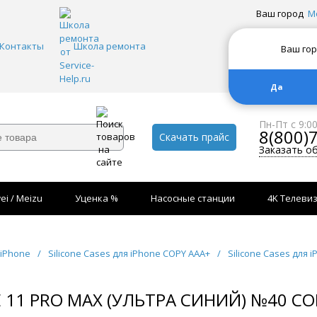
Ваш город
М
Контакты
Школа ремонта
Ваш го
Да
Пн-Пт с 9:0
8(800)
Скачать прайс
Заказать о
ei / Meizu
Уценка %
Насосные станции
4K Телеви
 iPhone
/
Silicone Cases для iPhone COPY AAA+
/
Silicone Cases для 
E 11 PRO MAX (УЛЬТРА СИНИЙ) №40 CO