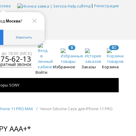
осква
Вход
Регистрация
род
?
Москва
Изменить
0
0
0 до 18:00 (МСК)
775-62-13
братный звонок
Избранное
Заказы
Корзина
Войти
зоры SONY
iPhone 11 PRO MAX
/
Чехол Silicone Case для iPhone 11 PRO
PY AAA+*