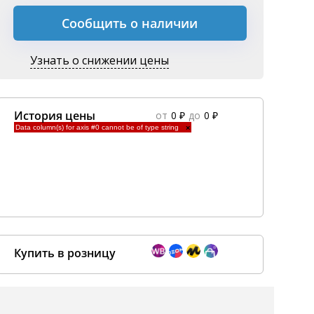
Сообщить о наличии
Узнать о снижении цены
История цены
от
0 ₽
до
0 ₽
Data column(s) for axis #0 cannot be of type string
×
Купить в розницу