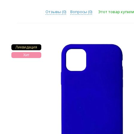
Отзывы (
0
)
Вопросы (
0
)
Этот товар купили 
Ликвидация
Хит