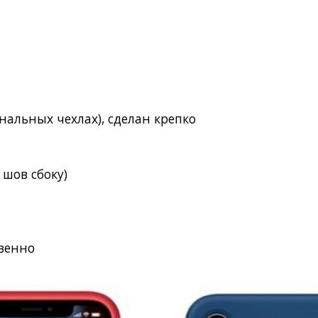
инальных чехлах), сделан крепко
)
 шов сбоку)
твенно