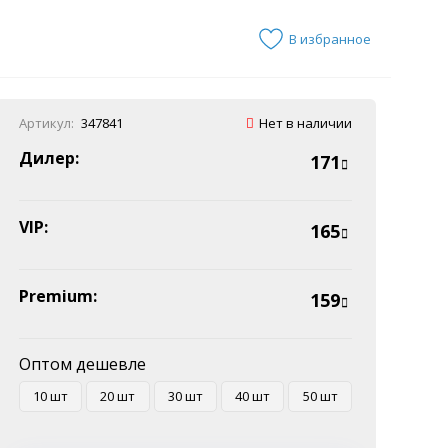
В избранное
Артикул:
347841
Нет в наличии
Дилер:
171
VIP:
165
Premium:
159
Оптом дешевле
10 шт
20 шт
30 шт
40 шт
50 шт