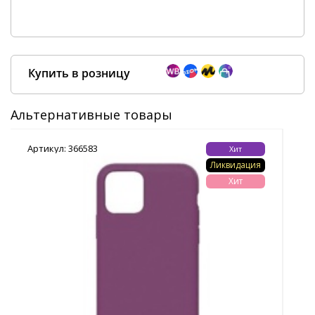
Купить в розницу
Альтернативные товары
Артикул: 366583
Арт
Хит
Покупка оптом от
500 ₽
Ликвидация
Хит