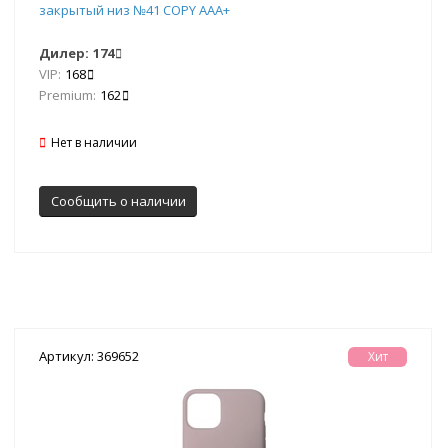
закрытый низ №41 COPY AAA+
Дилер:
174
VIP:
168
Premium:
162
Нет в наличии
Сообщить о наличии
Артикул: 369652
Хит