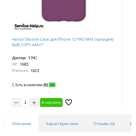
Чехол Silicone Case для iPhone 12 PRO MAX (орхидея)
Чех
№45 COPY AAA+*
№4
Дилер:
174
Ди
VIP:
168
VIP
Premium:
162
Pr
Есть в наличии
Е
(5)
В корзину
10 шт
20 шт
30 шт
50 шт
10
Описание
Характеристики
Отзывы (
0
)
Во