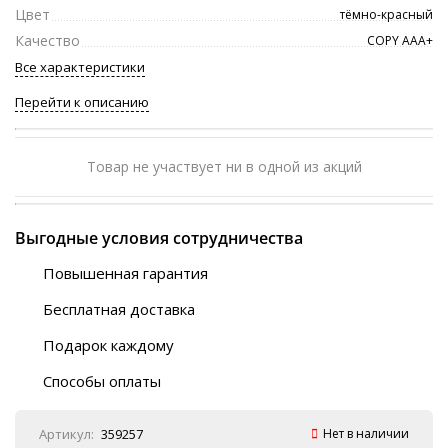
Цвет
тёмно-красный
Качество
COPY ААА+
Все характеристики
Перейти к описанию
Товар не участвует ни в одной из акций
Выгодные условия сотрудничества
Повышенная гарантия
120 дней
Бесплатная доставка
Любой ТК на выбор
Подарок каждому
Автобусы (по ЮФО)
Скотч-наклейка
“BlaBlaCar” (по ЮФО)
Способы оплаты
Курьерской службой
QR-код
Онлайн оплата
Артикул:
359257
Нет в наличии
Наличные