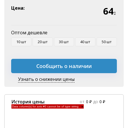
Эквайринг
Цена:
64
Оплата на P/C
Оптом дешевле
10 шт
20 шт
30 шт
40 шт
50 шт
Сообщить о наличии
Узнать о снижении цены
История цены
от
0 ₽
до
0 ₽
Data column(s) for axis #0 cannot be of type string
×