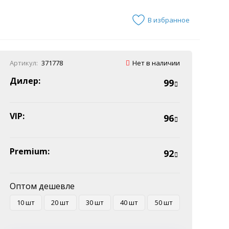
В избранное
Артикул:
371778
Нет в наличии
Дилер:
99
VIP:
96
Premium:
92
Оптом дешевле
10 шт
20 шт
30 шт
40 шт
50 шт