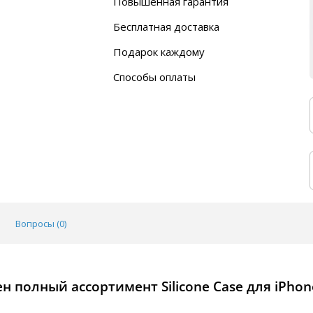
Повышенная гарантия
120 дней
Бесплатная доставка
Любой ТК на выбор
Подарок каждому
Автобусы (по ЮФО)
Скотч-наклейка
“BlaBlaCar” (по ЮФО)
Способы оплаты
Курьерской службой
QR-код
Онлайн оплата
Наличные
Эквайринг
Оплата на P/C
Вопросы (
0
)
 полный ассортимент Silicone Case для iPhon