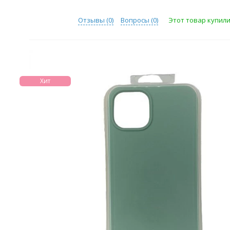
Отзывы (
0
)
Вопросы (
0
)
Этот товар купили
Хит