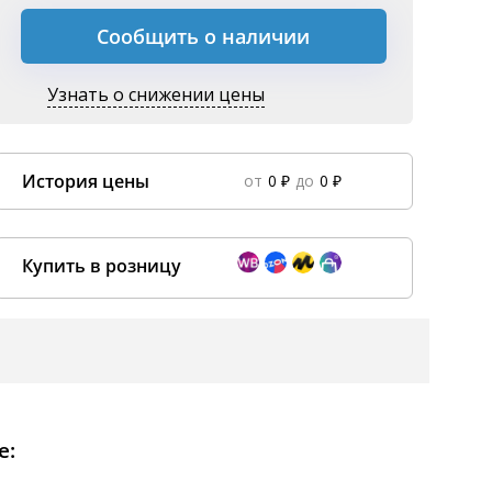
Сообщить о наличии
Узнать о снижении цены
История цены
от
0 ₽
до
0 ₽
Data column(s) for axis #0 cannot be of type string
×
Купить в розницу
Покупка оптом от
500 ₽
e: