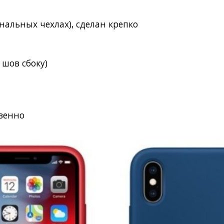
инальных чехлах), сделан крепко
)
 шов сбоку)
твенно