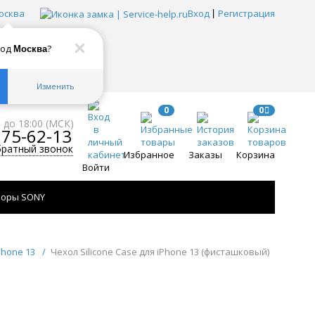
осква
Вход
Регистрация
род
?
Москва
Изменить
0
0
0 до 18:00 (МСК)
775-62-13
братный звонок
Избранное
Заказы
Корзина
Войти
зоры SONY
Phone 13
/
Чехол Silicone Case для iPhone 13 (фисташковый)