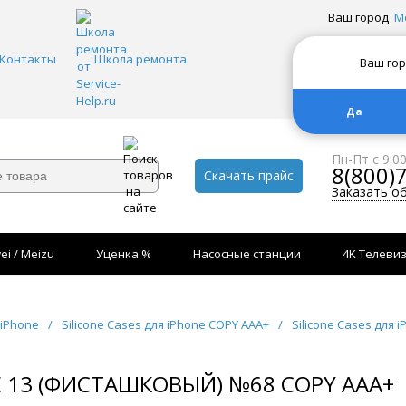
Ваш город
М
Контакты
Школа ремонта
Ваш го
Да
Пн-Пт с 9:0
8(800)
Скачать прайс
Заказать о
ei / Meizu
Уценка %
Насосные станции
4K Телеви
 iPhone
/
Silicone Cases для iPhone COPY AAA+
/
Silicone Cases для i
NE 13 (ФИСТАШКОВЫЙ) №68 COPY AAA+