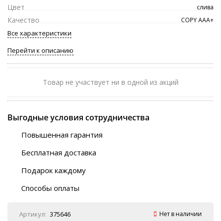
Цвет
слива
Качество
COPY ААА+
Все характеристики
Перейти к описанию
Товар не участвует ни в одной из акций
Выгодные условия сотрудничества
Повышенная гарантия
120 дней
Бесплатная доставка
Любой ТК на выбор
Подарок каждому
Автобусы (по ЮФО)
Скотч-наклейка
“BlaBlaCar” (по ЮФО)
Способы оплаты
Курьерской службой
QR-код
Онлайн оплата
Артикул:
375646
Нет в наличии
Наличные