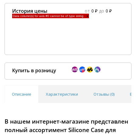
История цены
от
0 ₽
до
0 ₽
Data column(s) for axis #0 cannot be of type string
×
Купить в розницу
Описание
Характеристики
Отзывы (
0
)
Во
Покупка оптом от
500 ₽
В нашем интернет-магазине представлен
полный ассортимент Silicone Case для