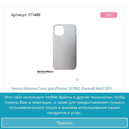
Артикул: 371488
Хит
(0)
Чехол Silicone Case для iPhone 13 PRO (белый) №9 COPY
AAA+
Этот сайт использует cookie-файлы и другие технологии, чтобы
помочь Вам в навигации, а также для предоставления лучшего
0
Дилер:
99
пользовательского опыта и анализа использования наших
0
VIP:
96
продуктов и услуг.
Premium:
92
Принять
Заказы