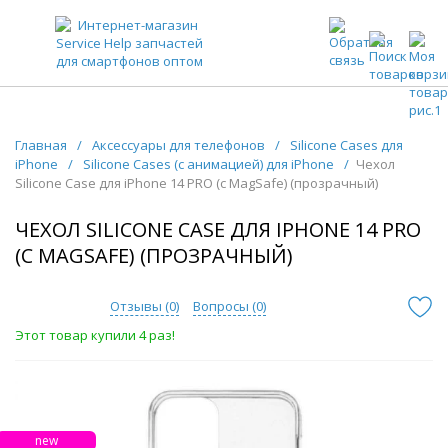
ЗАПЧАСТИ ДЛЯ ТЕЛЕФОНОВ ОПТОМ
Главная
/
Аксессуары для телефонов
/
Silicone Cases для
iPhone
/
Silicone Cases (с анимацией) для iPhone
/
Чехол
Silicone Case для iPhone 14 PRO (с MagSafe) (прозрачный)
ЧЕХОЛ SILICONE CASE ДЛЯ IPHONE 14 PRO
(С MAGSAFE) (ПРОЗРАЧНЫЙ)
Отзывы (
0
)
Вопросы (
0
)
Этот товар купили 4 раз!
new