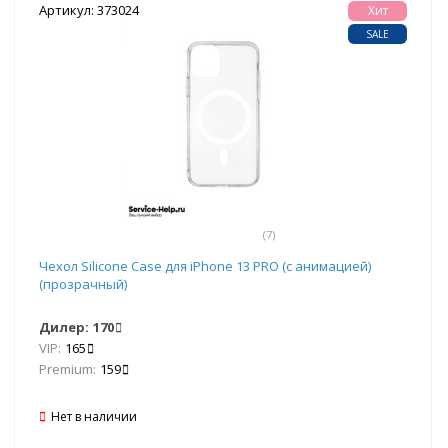
Артикул: 373024
Хит
SALE
(7)
Чехол Silicone Case для iPhone 13 PRO (с анимацией)
(прозрачный)
Дилер:
170
VIP:
165
Premium:
159
Нет в наличии