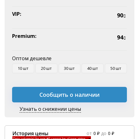
VIP:
90
Premium:
94
Оптом дешевле
10 шт
20 шт
30 шт
40 шт
50 шт
Сообщить о наличии
Узнать о снижении цены
История цены
от
0 ₽
до
0 ₽
Data column(s) for axis #0 cannot be of type string
×