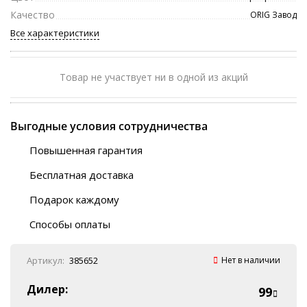
Качество
ORIG Завод
Все характеристики
Товар не участвует ни в одной из акций
Выгодные условия сотрудничества
Повышенная гарантия
120 дней
Бесплатная доставка
Любой ТК на выбор
Подарок каждому
Автобусы (по ЮФО)
Скотч-наклейка
“BlaBlaCar” (по ЮФО)
Способы оплаты
Курьерской службой
QR-код
Онлайн оплата
Артикул:
385652
Нет в наличии
Наличные
Эквайринг
Дилер:
99
Оплата на P/C