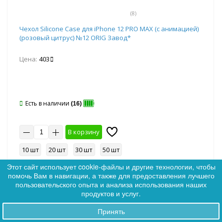
(8)
Чехол Silicone Case для iPhone 12 PRO MAX (с анимацией)
(розовый цитрус) №12 ORIG Завод*
Цена:
403
Есть в наличии
(16)
В корзину
10 шт
20 шт
30 шт
50 шт
Этот сайт использует cookie-файлы и другие технологии, чтобы
помочь Вам в навигации, а также для предоставления лучшего
0
пользовательского опыта и анализа использования наших
0
продуктов и услуг.
Артикул: 369201
Ликвидация
Принять
Заказы
Хит