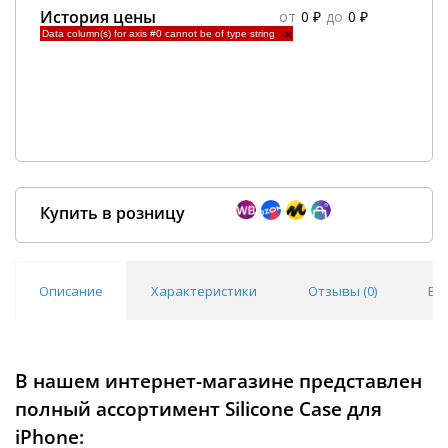
История цены
от
0 ₽
до
0 ₽
Data column(s) for axis #0 cannot be of type string
×
Купить в розницу
Описание
Характеристики
Отзывы (
0
)
Во
Покупка оптом от
500 ₽
В нашем интернет-магазине представлен
полный ассортимент Silicone Case для
iPhone: