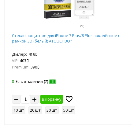
(9)
Стекло защитное для iPhone 7 Plus/8 Plus закалённое с
рамкой 3D (белый) ATOUCHBO*
Дилер:
416
VIP:
403
Premium:
390
Есть в наличии
(7)
В корзину
10 шт
20 шт
30 шт
50 шт