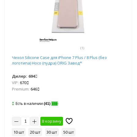
(1)
Чехол Silicone Case для iPhone 7 Plus / 8 Plus (без
логотипа) Hoco (пудра) ORIG Завод*
Дилер:
694
VIP:
670
Premium:
646
Есть в наличии
(41)
В корзину
10 шт
20 шт
30 шт
50 шт