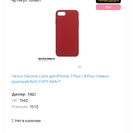
Ликвидация
Хит
(0)
Чехол Silicone Case для iPhone 7 Plus / 8 Plus (тёмно-
красный) №33 COPY AAA+*
Дилер:
162
VIP:
156
Premium:
151
Нет в наличии