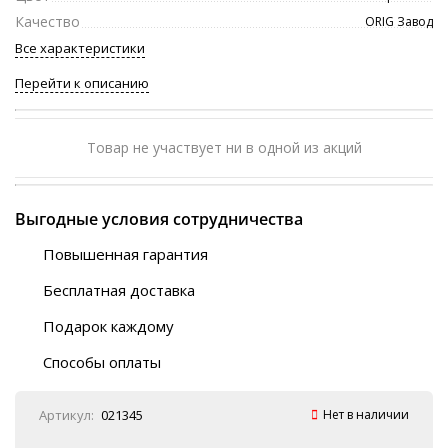
Качество
ORIG Завод
Все характеристики
Перейти к описанию
Товар не участвует ни в одной из акций
Выгодные условия сотрудничества
Повышенная гарантия
120 дней
Бесплатная доставка
Любой ТК на выбор
Подарок каждому
Автобусы (по ЮФО)
Скотч-наклейка
“BlaBlaCar” (по ЮФО)
Способы оплаты
Курьерской службой
QR-код
Онлайн оплата
Артикул:
021345
Нет в наличии
Наличные