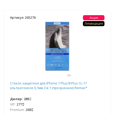
Артикул: 265276
Акция
Ликвидация
(6)
Стекло защитное для iPhone 7 Plus/8 Plus CL-17
ультратонкое 0,1мм 3 в 1 (прозрачное) Remax*
Дилер:
285
VIP:
277
Premium:
268