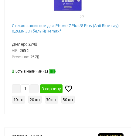
(7)
Стекло защитное для iPhone 7 Plus/8 Plus (Anti Blue-ray)
0,26мм 3D (белый) Remax*
Дилер:
274
VIP:
265
Premium:
257
Есть в наличии
(1)
В корзину
10 шт
20 шт
30 шт
50 шт
Артикул: 036861