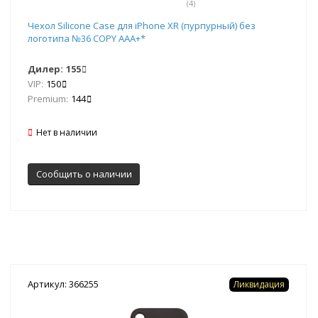
(4)
Чехол Silicone Case для iPhone XR (пурпурный) без
логотипа №36 COPY AAA+*
Дилер:
155
VIP:
150
Premium:
144
Нет в наличии
Сообщить о наличии
Артикул: 366255
Ликвидация