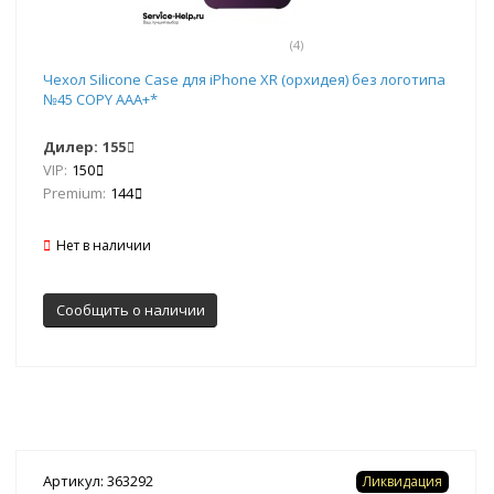
(4)
Чехол Silicone Case для iPhone XR (орхидея) без логотипа
№45 COPY ААА+*
Дилер:
155
VIP:
150
Premium:
144
Нет в наличии
Сообщить о наличии
Артикул: 363292
Ликвидация