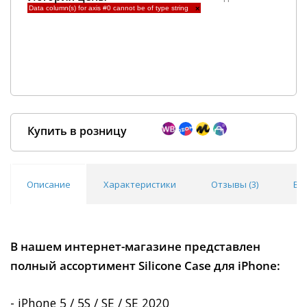
Data column(s) for axis #0 cannot be of type string
×
Купить в розницу
Описание
Характеристики
Отзывы (
3
)
Во
Покупка оптом от
500 ₽
В нашем интернет-магазине представлен
полный ассортимент Silicone Case для iPhone:
- iPhone 5 / 5S / SE / SE 2020