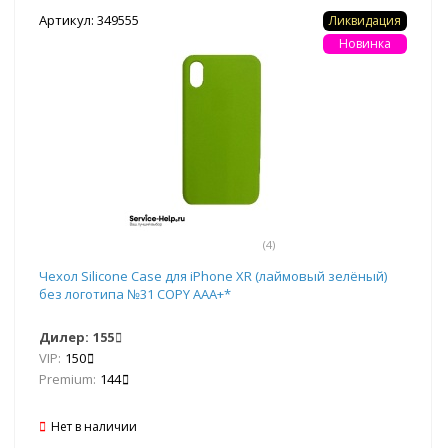
Артикул: 349555
Ликвидация
Новинка
(4)
Чехол Silicone Case для iPhone XR (лаймовый зелёный)
без логотипа №31 COPY AAA+*
Дилер:
155
VIP:
150
Premium:
144
Нет в наличии