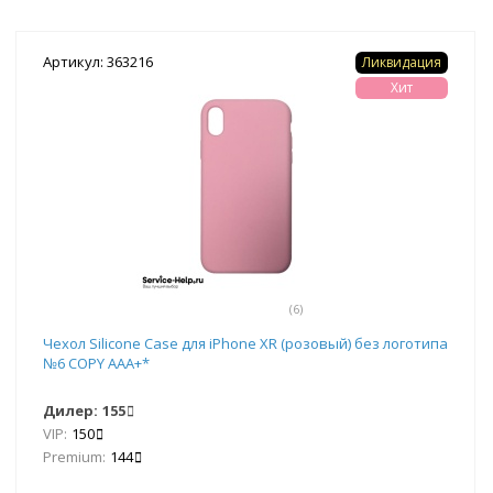
Артикул: 363216
Ликвидация
Хит
(6)
Чехол Silicone Case для iPhone XR (розовый) без логотипа
№6 COPY AAA+*
Дилер:
155
VIP:
150
Premium:
144