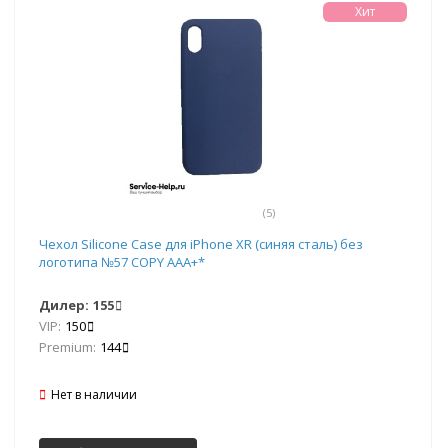
Хит
(5)
Чехол Silicone Case для iPhone XR (синяя сталь) без
логотипа №57 COPY AAA+*
Дилер:
155
VIP:
150
Premium:
144
Нет в наличии