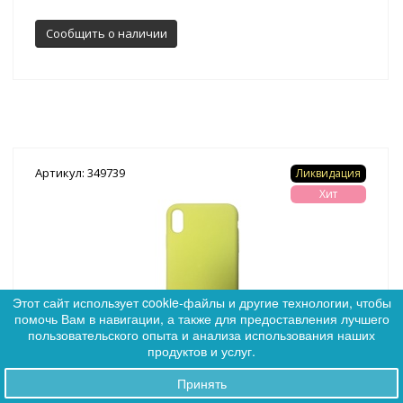
Сообщить о наличии
Артикул: 349739
Ликвидация
Хит
Этот сайт использует cookie-файлы и другие технологии, чтобы
помочь Вам в навигации, а также для предоставления лучшего
0
пользовательского опыта и анализа использования наших
0
продуктов и услуг.
(4)
Принять
Заказы