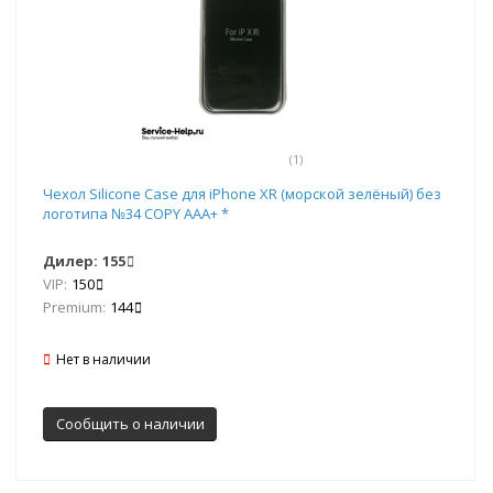
(1)
Чехол Silicone Case для iPhone XR (морской зелёный) без
логотипа №34 COPY AAA+ *
Дилер:
155
VIP:
150
Premium:
144
Нет в наличии
Сообщить о наличии