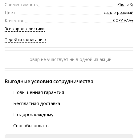
Совместимость
iPhone Xr
Цвет
светло-розовый
Качество
COPY ААА+
Все характеристики
Перейти к описанию
Товар не участвует ни в одной из акций
Выгодные условия сотрудничества
Повышенная гарантия
120 дней
Бесплатная доставка
Любой ТК на выбор
Подарок каждому
Автобусы (по ЮФО)
Скотч-наклейка
“BlaBlaCar” (по ЮФО)
Способы оплаты
Курьерской службой
QR-код