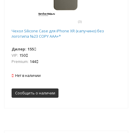
(3)
Чехол Silicone Case для iPhone XR (капучино) без
логотипа №23 COPY AAA+*
Дилер:
155
VIP:
150
Premium:
144
Нет в наличии
Сообщить о наличии