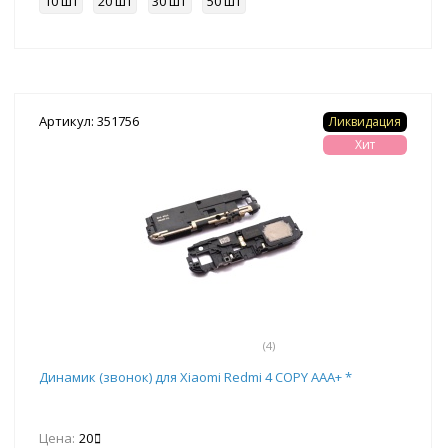
10 шт
20 шт
30 шт
50 шт
Артикул: 351756
Ликвидация
Хит
(4)
Динамик (звонок) для Xiaomi Redmi 4 COPY AAA+ *
Цена:
20