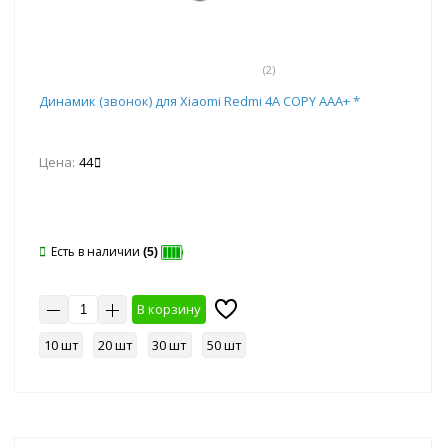
(2)
Динамик (звонок) для Xiaomi Redmi 4А COPY AAA+ *
Цена:
44
Есть в наличии
(5)
В корзину
10 шт
20 шт
30 шт
50 шт