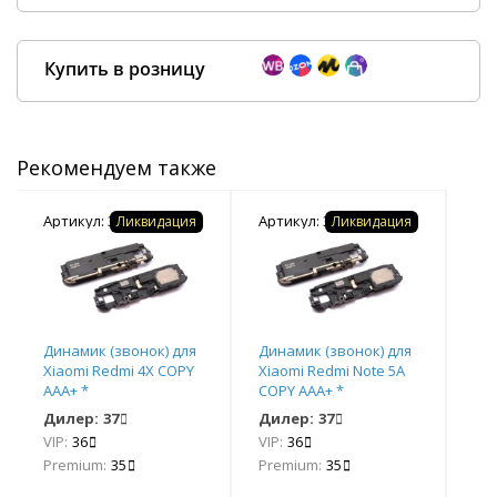
Купить в розницу
Рекомендуем также
Покупка оптом от
500 ₽
Артикул: 351770
Артикул: 351824
Арт
Ликвидация
Ликвидация
Динамик (звонок) для
Динамик (звонок) для
Дин
Xiaomi Redmi 4X COPY
Xiaomi Redmi Note 5A
Xia
AAA+ *
COPY AAA+ *
*
Дилер:
37
Дилер:
37
Ди
VIP:
36
VIP:
36
VIP
Premium:
35
Premium:
35
Pr