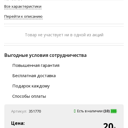
Все характеристики
Перейти к описанию
Товар не участвует ни в одной из акций
Выгодные условия сотрудничества
Повышенная гарантия
120 дней
Бесплатная доставка
Любой ТК на выбор
Подарок каждому
Автобусы (по ЮФО)
Скотч-наклейка
“BlaBlaCar” (по ЮФО)
Способы оплаты
Курьерской службой
QR-код
Онлайн оплата
Артикул:
351770
Есть в наличии
(10)
Наличные
Эквайринг
Цена:
20
Оплата на P/C