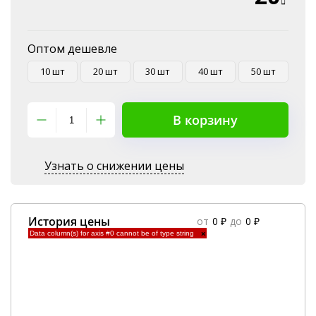
Оптом дешевле
10 шт
20 шт
30 шт
40 шт
50 шт
В корзину
Узнать о снижении цены
История цены
от
0 ₽
до
0 ₽
Data column(s) for axis #0 cannot be of type string
×