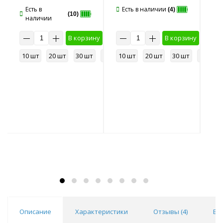
Есть в
Есть в наличии
Е
(4)
(10)
наличии
у
В корзину
В корзину
50 шт
10 шт
20 шт
30 шт
50 шт
10 шт
20 шт
30 шт
50 шт
10
Описание
Характеристики
Отзывы (
4
)
Во