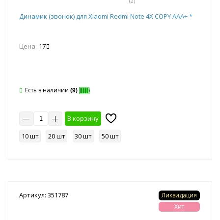
(2)
Динамик (звонок) для Xiaomi Redmi Note 4X COPY AAA+ *
Цена:
17
Есть в наличии
(9)
В корзину
10 шт
20 шт
30 шт
50 шт
Артикул: 351787
Ликвидация
Хит