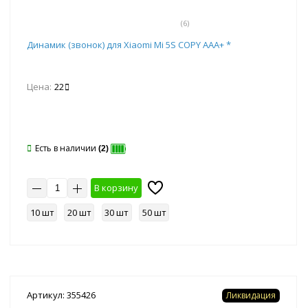
(6)
Динамик (звонок) для Xiaomi Mi 5S COPY AAA+ *
Цена:
22
Есть в наличии
(2)
В корзину
10 шт
20 шт
30 шт
50 шт
Артикул: 355426
Ликвидация