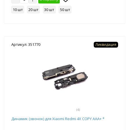
10 шт
20 шт
30 шт
50 шт
Артикул: 351770
Ликвидация
(4)
Динамик (звонок) для Xiaomi Redmi 4X COPY AAA+ *