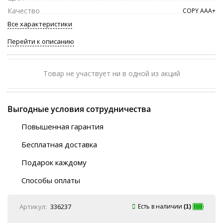
Качество
COPY ААА+
Все характеристики
Перейти к описанию
Товар не участвует ни в одной из акций
Выгодные условия сотрудничества
Повышенная гарантия
120 дней
Бесплатная доставка
Любой ТК на выбор
Подарок каждому
Автобусы (по ЮФО)
Скотч-наклейка
“BlaBlaCar” (по ЮФО)
Способы оплаты
Курьерской службой
QR-код
Онлайн оплата
Артикул:
336237
Есть в наличии
(1)
Наличные