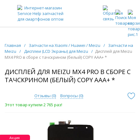
ЗАПЧАСТИ ДЛЯ ТЕЛЕФОНОВ ОПТОМ
Главная
/
Запчасти на Xiaomi / Huawei / Meizu
/
Запчасти на
Meizu
/
Дисплеи (LCD Экраны) для Meizu
/
Дисплей для Meizu
MX4 PRO в сборе с тачскрином (белый) COPY AAA+ *
ДИСПЛЕЙ ДЛЯ MEIZU MX4 PRO В СБОРЕ С
ТАЧСКРИНОМ (БЕЛЫЙ) COPY AAA+ *
Отзывы (
0
)
Вопросы (
0
)
Этот товар купили 2 765 раз!
Акция