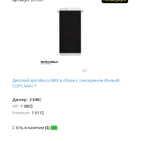
(0)
Дисплей для Meizu M6S в сборе с тачскрином (белый)
COPY AAA+ *
Дилер:
2 048
VIP:
1 980
Premium:
1 911
Есть в наличии
(1)