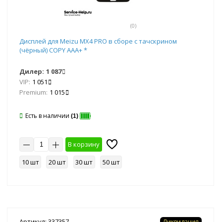
(0)
Дисплей для Meizu MX4 PRO в сборе с тачскрином
(чёрный) COPY AAA+ *
Дилер:
1 087
VIP:
1 051
Premium:
1 015
Есть в наличии
(1)
В корзину
10 шт
20 шт
30 шт
50 шт
Артикул: 337357
Ликвидация