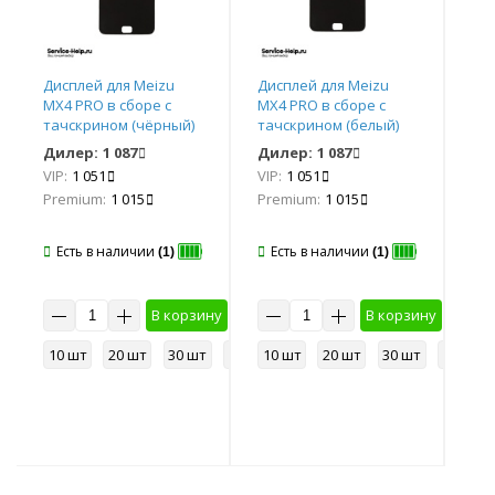
Дисплей для Meizu
Дисплей для Meizu
Дис
MX4 PRO в сборе с
MX4 PRO в сборе с
MX4
тачскрином (чёрный)
тачскрином (белый)
та
COPY AAA+ *
COPY AAA+ *
COP
Дилер:
1 087
Дилер:
1 087
Ди
VIP:
1 051
VIP:
1 051
VIP
Premium:
1 015
Premium:
1 015
Pr
Есть в наличии
Есть в наличии
Е
(1)
(1)
у
В корзину
В корзину
50 шт
10 шт
20 шт
30 шт
50 шт
10 шт
20 шт
30 шт
50 шт
10