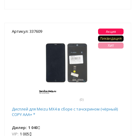
Артикул: 337609
Акция
Ликвидация
Хит
(0)
Дисплей для Meizu MX4 в сборе с тачскрином (чёрный)
COPY AAA+ *
Дилер:
1 040
VIP:
1 005