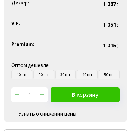
Эквайринг
Дилер:
1 087
Оплата на P/C
VIP:
1 051
Premium:
1 015
Оптом дешевле
10 шт
20 шт
30 шт
40 шт
50 шт
В корзину
Узнать о снижении цены