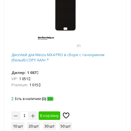
(0)
Дисплей для Meizu MX4 PRO в сборе с тачскрином
(белый) COPY AAA+ *
Дилер:
1 087
VIP:
1 051
Premium:
1 015
Есть в наличии
(1)
В корзину
10 шт
20 шт
30 шт
50 шт