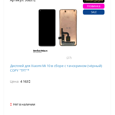
Ликвидация
Новинка
SALE
(27)
Дисплей для Xiaomi Mi 10 в сборе с тачскрином (чёрный)
COPY "TFT"*
Цена:
4 163
Нет в наличии