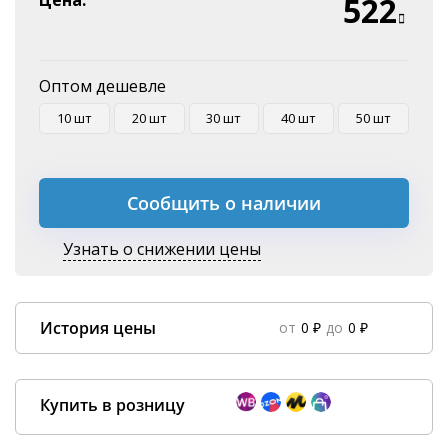
Цена:
522
Оплата на P/C
Оптом дешевле
10 шт
20 шт
30 шт
40 шт
50 шт
Сообщить о наличии
Узнать о снижении цены
История цены
от
0 ₽
до
0 ₽
Data column(s) for axis #0 cannot be of type string
×
Купить в розницу