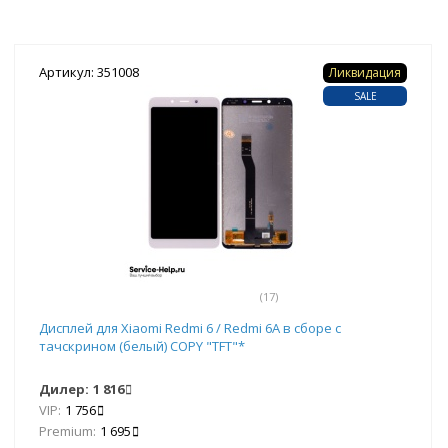
Артикул: 351008
Ликвидация
SALE
(17)
Дисплей для Xiaomi Redmi 6 / Redmi 6A в сборе с
тачскрином (белый) COPY "TFT"*
Дилер:
1 816
VIP:
1 756
Premium:
1 695