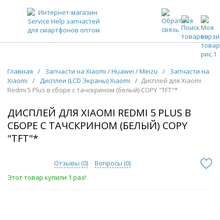
ЗАПЧАСТИ ДЛЯ ТЕЛЕФОНОВ ОПТОМ
Главная
/
Запчасти на Xiaomi / Huawei / Meizu
/
Запчасти на
Xiaomi
/
Дисплеи (LCD Экраны) Xiaomi
/
Дисплей для Xiaomi
Redmi 5 Plus в сборе с тачскрином (белый) COPY "TFT"*
ДИСПЛЕЙ ДЛЯ XIAOMI REDMI 5 PLUS В
СБОРЕ С ТАЧСКРИНОМ (БЕЛЫЙ) COPY
"TFT"*
Отзывы (
0
)
Вопросы (
0
)
Этот товар купили 1 раз!