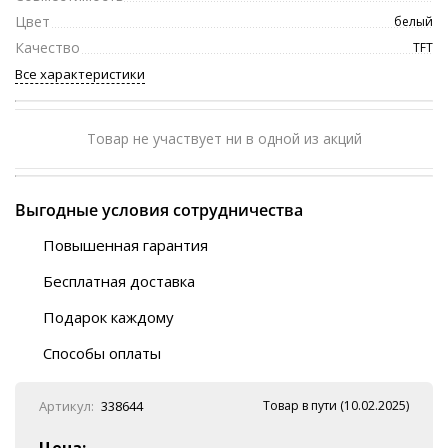
Цвет
белый
Качество
TFT
Все характеристики
Товар не участвует ни в одной из акций
Выгодные условия сотрудничества
Повышенная гарантия
120 дней
Бесплатная доставка
Любой ТК на выбор
Подарок каждому
Автобусы (по ЮФО)
Скотч-наклейка
“BlaBlaCar” (по ЮФО)
Способы оплаты
Курьерской службой
QR-код
Онлайн оплата
Артикул:
338644
Товар в пути (10.02.2025)
Наличные
Эквайринг