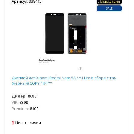
Артикул: 338415
Ликвидация
SALE
(8)
Дисплей для Xiaomi Redmi Note 5A / Y1 Lite в сборе с тач.
(чёрный) COPY "TFT"*
Дилер:
868
VIP:
839
Premium:
810
Нет в наличии