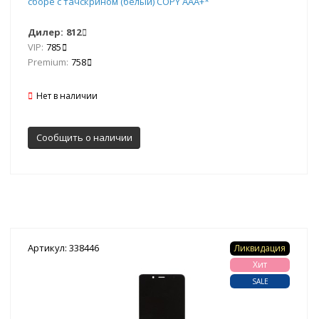
сборе с тачскрином (белый) COPY AAA+*
Дилер:
812
VIP:
785
Premium:
758
Нет в наличии
Сообщить о наличии
Артикул: 338446
Ликвидация
Хит
SALE