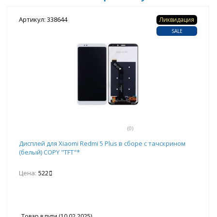
Артикул: 338644
Ликвидация
SALE
(0)
Дисплей для Xiaomi Redmi 5 Plus в сборе с тачскрином
(белый) COPY "TFT"*
Цена:
522
Товар в пути (10.02.2025)