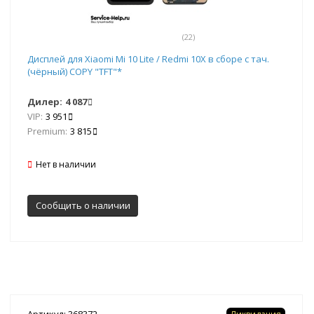
(22)
Дисплей для Xiaomi Mi 10 Lite / Redmi 10X в сборе с тач.
(чёрный) COPY "TFT"*
Дилер:
4 087
VIP:
3 951
Premium:
3 815
Нет в наличии
Сообщить о наличии
Артикул: 368372