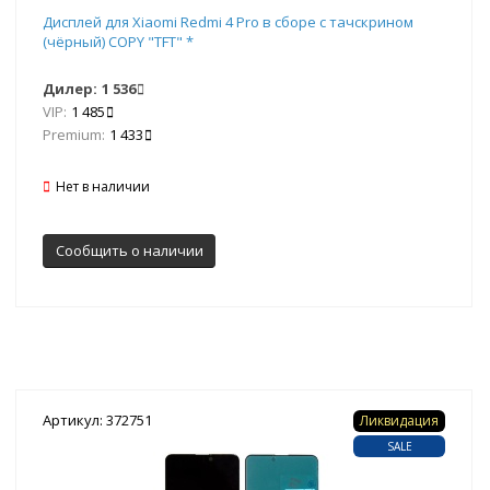
Дисплей для Xiaomi Redmi 4 Pro в сборе с тачскрином
(чёрный) COPY "TFT" *
Дилер:
1 536
VIP:
1 485
Premium:
1 433
Нет в наличии
Сообщить о наличии
Артикул: 372751
Ликвидация
SALE