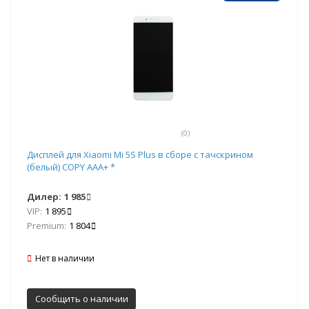
(0)
Дисплей для Xiaomi Mi 5S Plus в сборе с тачскрином
(белый) COPY AAA+ *
Дилер:
1 985
VIP:
1 895
Premium:
1 804
Нет в наличии
Сообщить о наличии