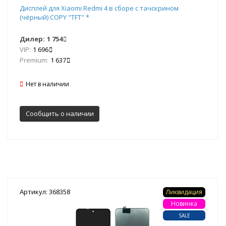
Дисплей для Xiaomi Redmi 4 в сборе с тачскрином
(чёрный) COPY "TFT" *
Дилер:
1 754
VIP:
1 696
Premium:
1 637
Нет в наличии
Сообщить о наличии
Артикул: 368358
Ликвидация
Новинка
SALE