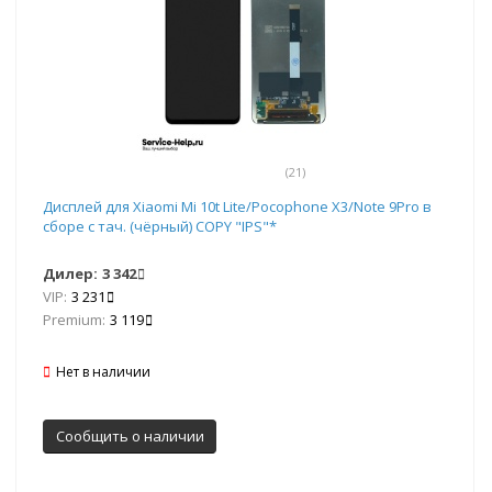
(21)
Дисплей для Xiaomi Mi 10t Lite/Pocophone X3/Note 9Pro в
сборе с тач. (чёрный) COPY "IPS"*
Дилер:
3 342
VIP:
3 231
Premium:
3 119
Нет в наличии
Сообщить о наличии