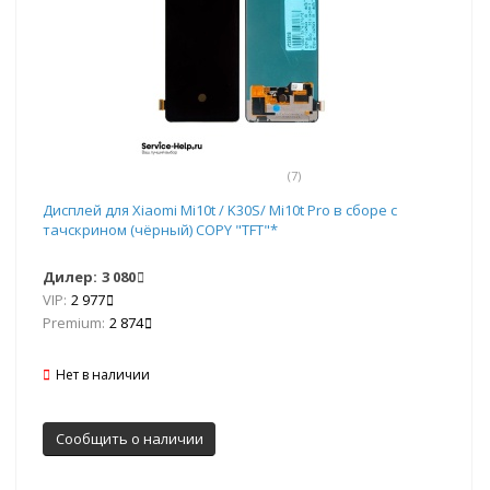
(7)
Дисплей для Xiaomi Mi10t / K30S/ Mi10t Pro в сборе с
тачскрином (чёрный) COPY "TFT"*
Дилер:
3 080
VIP:
2 977
Premium:
2 874
Нет в наличии
Сообщить о наличии