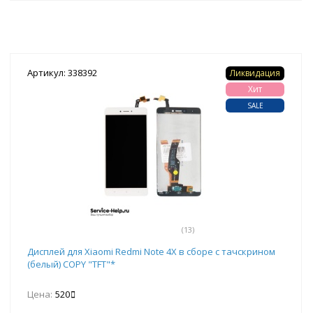
Артикул: 338392
Ликвидация
Хит
SALE
(13)
Дисплей для Xiaomi Redmi Note 4X в сборе с тачскрином
(белый) COPY "TFT"*
Цена:
520