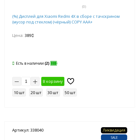
(0)
(%) Дисплей для Xiaomi Redmi 4Х в сборе с тачскрином
(мусор под стеклом) (чёрный) COPY AAA+
Цена:
389
Есть в наличии
(2)
В корзину
10 шт
20 шт
30 шт
50 шт
Артикул: 338040
Ликвидация
SALE