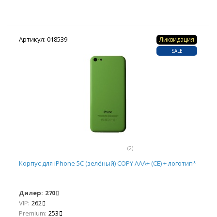
Артикул: 018539
Ликвидация
SALE
(2)
Корпус для iPhone 5C (зелёный) COPY AAA+ (CE) + логотип*
Дилер:
270
VIP:
262
Premium:
253