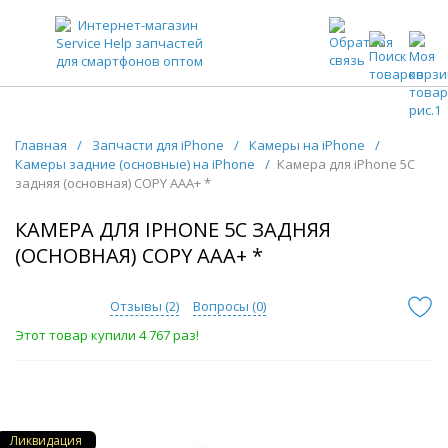
ЗАПЧАСТИ ДЛЯ ТЕЛЕФОНОВ ОПТОМ
Главная
/
Запчасти для iPhone
/
Камеры на iPhone
/
Камеры задние (основные) на iPhone
/
Камера для iPhone 5C
задняя (основная) COPY ААА+ *
КАМЕРА ДЛЯ IPHONE 5C ЗАДНЯЯ
(ОСНОВНАЯ) COPY ААА+ *
Отзывы (
2
)
Вопросы (
0
)
Этот товар купили 4 767 раз!
Ликвидация