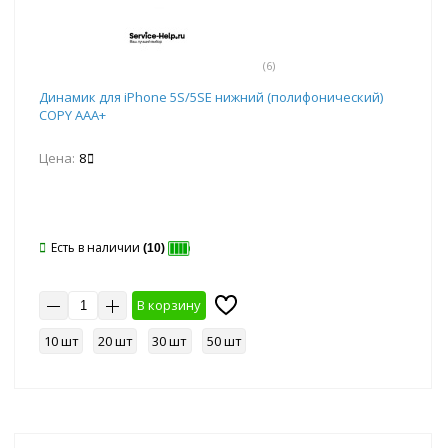
(6)
Динамик для iPhone 5S/5SE нижний (полифонический)
COPY AAA+
Цена:
8
Есть в наличии
(10)
В корзину
10 шт
20 шт
30 шт
50 шт