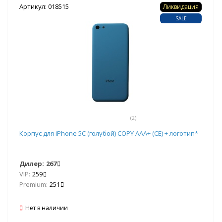
Артикул: 018515
Ликвидация
SALE
(2)
Корпус для iPhone 5C (голубой) COPY AAA+ (CE) + логотип*
Дилер:
267
VIP:
259
Premium:
251
Нет в наличии