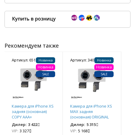
Купить в розницу
Рекомендуем также
Покупка оптом от
500 ₽
Артикул: 651123
Артикул: 340187
Арт
Новинка
Новинка
Новинка
Новинка
SALE
SALE
Камера для iPhone XS
Камера для iPhone XS
задняя (основная)
MAX задняя
Кам
COPY ААА+
(основная) ORIGINAL
зад
100% СНЯТЫЙ
COP
Дилер:
3 422
Дилер:
5 315
Ди
VIP:
3 327
VIP:
5 168