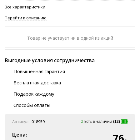
Все характеристики
Перейти к описанию
Товар не участвует ни в одной из акций
Выгодные условия сотрудничества
Повышенная гарантия
120 дней
Бесплатная доставка
Любой ТК на выбор
Подарок каждому
Автобусы (по ЮФО)
Скотч-наклейка
“BlaBlaCar” (по ЮФО)
Способы оплаты
Курьерской службой
QR-код
Онлайн оплата
Артикул:
018959
Есть в наличии
(12)
Наличные
Эквайринг
Цена:
76
Оплата на P/C