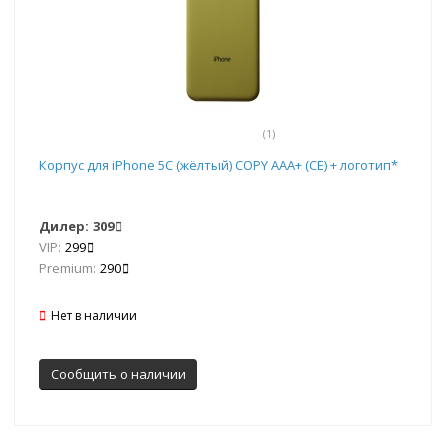
(1)
Корпус для iPhone 5C (жёлтый) COPY AAA+ (CE) + логотип*
Дилер:
309
VIP:
299
Premium:
290
Нет в наличии
Сообщить о наличии