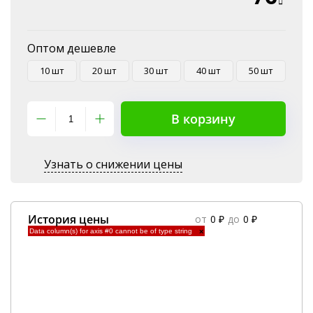
Оптом дешевле
10 шт
20 шт
30 шт
40 шт
50 шт
В корзину
Узнать о снижении цены
История цены
от
0 ₽
до
0 ₽
Data column(s) for axis #0 cannot be of type string
×