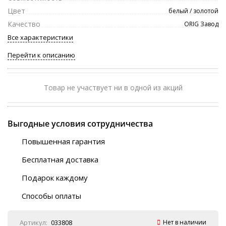
Цвет
белый / золотой
Качество
ORIG Завод
Все характеристики
Перейти к описанию
Товар не участвует ни в одной из акций
Выгодные условия сотрудничества
Повышенная гарантия
120 дней
Бесплатная доставка
Любой ТК на выбор
Подарок каждому
Автобусы (по ЮФО)
Скотч-наклейка
“BlaBlaCar” (по ЮФО)
Способы оплаты
Курьерской службой
QR-код
Онлайн оплата
Артикул:
033808
Нет в наличии