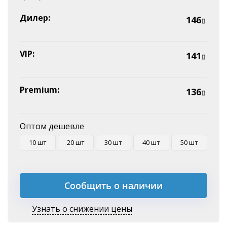
Наличные
Эквайринг
Дилер:
146
Оплата на P/C
VIP:
141
Premium:
136
Оптом дешевле
10 шт
20 шт
30 шт
40 шт
50 шт
Сообщить о наличии
Узнать о снижении цены