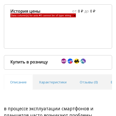
История цены
от
0 ₽
до
0 ₽
Data column(s) for axis #0 cannot be of type string
×
Купить в розницу
Описание
Характеристики
Отзывы (
0
)
Во
Покупка оптом от
500 ₽
в процессе эксплуатации смартфонов и
планшетов часто возникают проблемы,