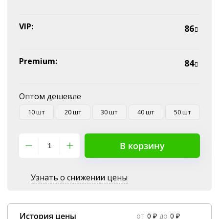
VIP:
86
Premium:
84
Оптом дешевле
10 шт
20 шт
30 шт
40 шт
50 шт
В корзину
Узнать о снижении цены
История цены
от
0 ₽
до
0 ₽