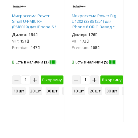
Микросхема Power
Микросхема Power Big
Ми
Small U-PMIC RF
U1202 (338S1251) для
Sma
(PM8019) для iPhone 6 /
iPhone 6 ORIG Завод *
для
6 Plus ORIG Завод *
За
Дилер:
154
Дилер:
176
Ди
VIP:
151
VIP:
172
VIP
Premium:
147
Premium:
168
Pr
Есть в наличии
Есть в наличии
Е
(1)
(5)
у
В корзину
В корзину
50 шт
10 шт
20 шт
30 шт
50 шт
10 шт
20 шт
30 шт
50 шт
10