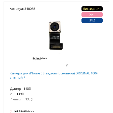
Артикул: 340088
Ликвидация
Хит
SALE
(2)
Камера для iPhone 5S задняя (основная) ORIGINAL 100%
СНЯТЫЙ *
Дилер:
143
VIP:
139
Premium:
135
Нет в наличии