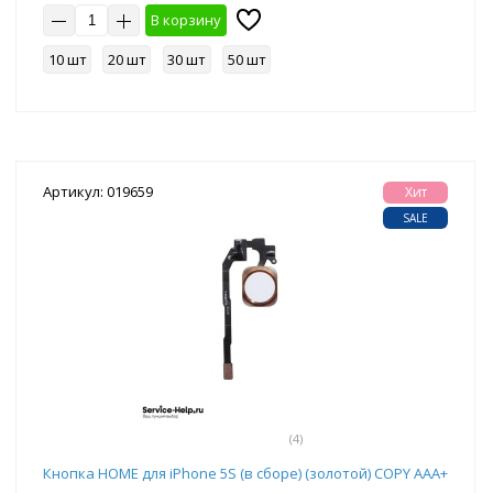
В корзину
10 шт
20 шт
30 шт
50 шт
Артикул: 019659
Хит
SALE
(4)
Кнопка HOME для iPhone 5S (в сборе) (золотой) COPY AAA+