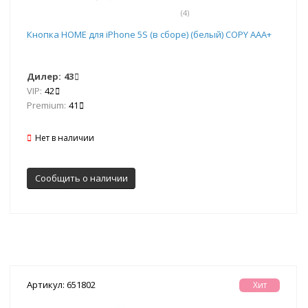
(4)
Кнопка HOME для iPhone 5S (в сборе) (белый) COPY AAA+
Дилер:
43
VIP:
42
Premium:
41
Нет в наличии
Сообщить о наличии
Артикул: 651802
Хит