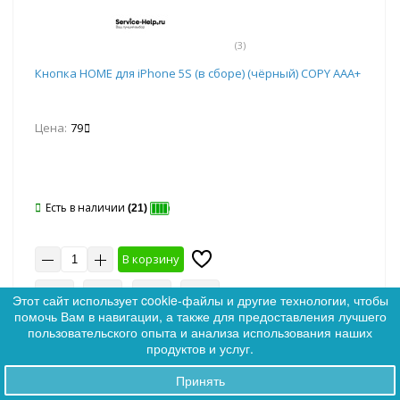
(3)
Кнопка HOME для iPhone 5S (в сборе) (чёрный) COPY AAA+
Цена:
79
Есть в наличии
(21)
В корзину
10 шт
20 шт
30 шт
50 шт
Этот сайт использует cookie-файлы и другие технологии, чтобы
помочь Вам в навигации, а также для предоставления лучшего
0
пользовательского опыта и анализа использования наших
0
продуктов и услуг.
Принять
Заказы
Артикул: 021895
Хит