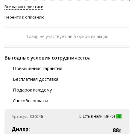
Все характеристики
Перейти к описанию
Товар не участвует ни в одной из акций
Выгодные условия сотрудничества
Повышенная гарантия
120 дней
Бесплатная доставка
Любой ТК на выбор
Подарок каждому
Автобусы (по ЮФО)
Скотч-наклейка
“BlaBlaCar” (по ЮФО)
Способы оплаты
Курьерской службой
QR-код
Онлайн оплата
Артикул:
020546
Есть в наличии
(5)
Наличные
Эквайринг
Дилер:
88
Оплата на P/C