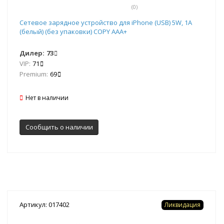
(0)
Сетевое зарядное устройство для iPhone (USB) 5W, 1A
(белый) (без упаковки) COPY AAA+
Дилер:
73
VIP:
71
Premium:
69
Нет в наличии
Сообщить о наличии
Артикул: 017402
Ликвидация