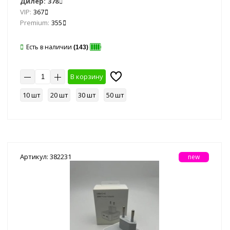
Дилер:
378
VIP:
367
Premium:
355
Есть в наличии
(143)
В корзину
10 шт
20 шт
30 шт
50 шт
Артикул: 382231
new