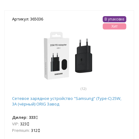
Артикул: 365036
В упаковке
Хит
(12)
Сетевое зарядное устройство "Samsung" (Type-C) 25W,
3A (чёрный) ORIG Завод
Дилер:
333
VIP:
323
Premium:
312