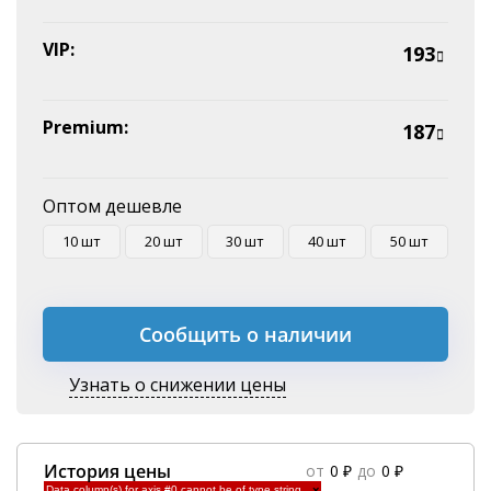
VIP:
193
Premium:
187
Оптом дешевле
10 шт
20 шт
30 шт
40 шт
50 шт
Сообщить о наличии
Узнать о снижении цены
История цены
от
0 ₽
до
0 ₽
Data column(s) for axis #0 cannot be of type string
×