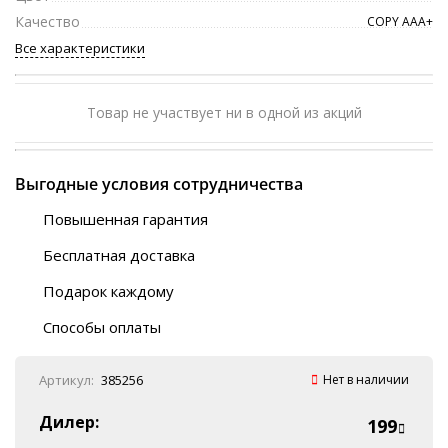
Качество
COPY ААА+
Все характеристики
Товар не участвует ни в одной из акций
Выгодные условия сотрудничества
Повышенная гарантия
120 дней
Бесплатная доставка
Любой ТК на выбор
Подарок каждому
Автобусы (по ЮФО)
Скотч-наклейка
“BlaBlaCar” (по ЮФО)
Способы оплаты
Курьерской службой
QR-код
Онлайн оплата
Артикул:
385256
Нет в наличии
Наличные
Эквайринг
Дилер:
199
Оплата на P/C