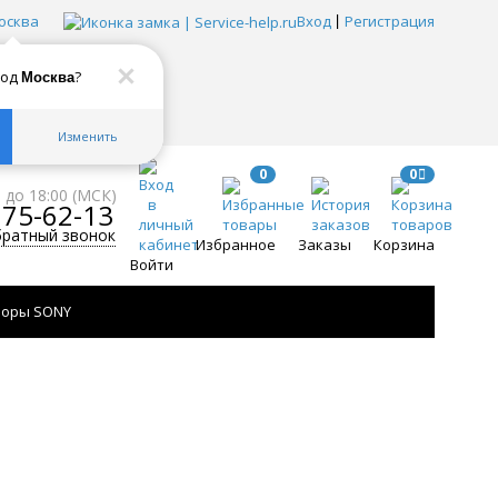
осква
Вход
Регистрация
род
?
Москва
Изменить
0
0
0 до 18:00 (МСК)
775-62-13
братный звонок
Избранное
Заказы
Корзина
Войти
зоры SONY