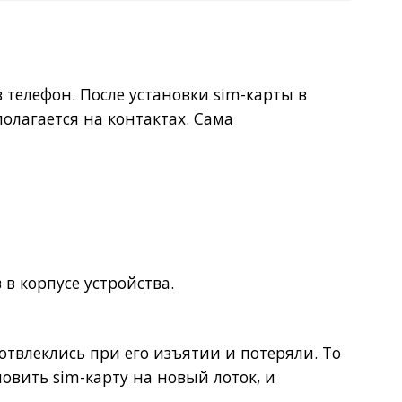
Покупка оптом от
500 ₽
 телефон. После установки sim-карты в
полагается на контактах. Сама
в корпусе устройства.
 отвлеклись при его изъятии и потеряли. То
новить sim-карту на новый лоток
, и