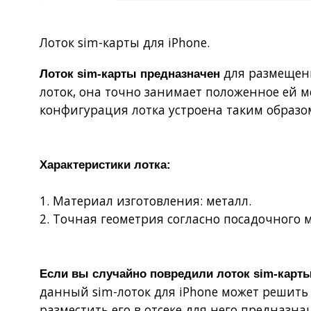
Лоток sim-карты для iPhone.
для размещени
Лоток sim-карты предназначен
лоток, она точно занимает положенное ей ме
конфигурация лотка устроена таким образом
Характеристики лотка:
1. Материал изготовления: металл.
2. Точная геометрия согласно посадочного м
Если вы
случайно повредили лоток sim-карт
данный
sim-лоток для iPhone
может решить 
разместить его в отсеке для него предназна