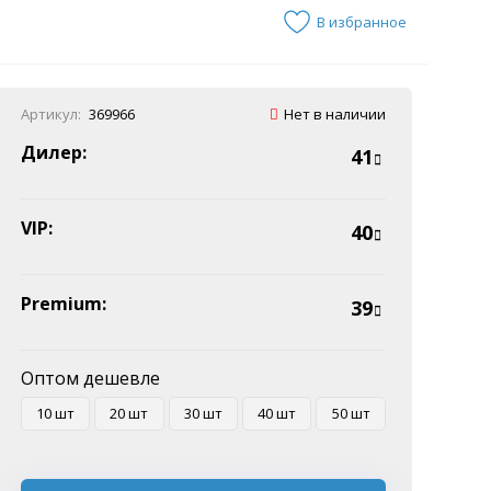
В избранное
Артикул:
369966
Нет в наличии
Дилер:
41
VIP:
40
Premium:
39
Оптом дешевле
10 шт
20 шт
30 шт
40 шт
50 шт