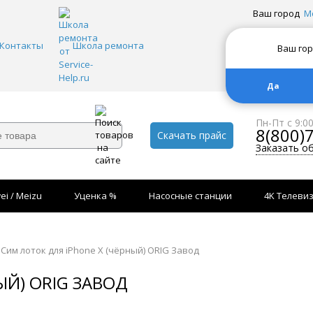
Ваш город
М
Контакты
Школа ремонта
Ваш го
Да
Пн-Пт с 9:0
8(800)
Скачать прайс
Заказать о
ei / Meizu
Уценка %
Насосные станции
4K Телеви
Сим лоток для iPhone Х (чёрный) ORIG Завод
ЫЙ) ORIG ЗАВОД