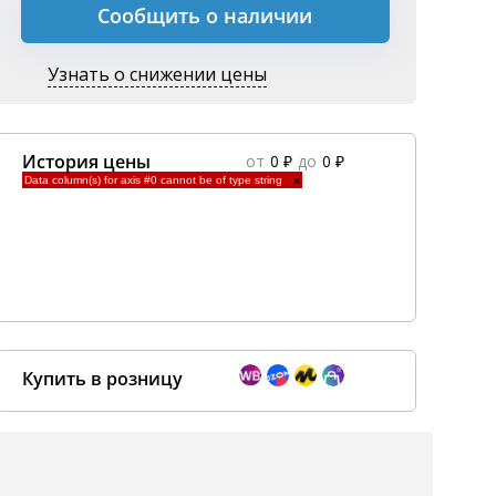
Сообщить о наличии
Узнать о снижении цены
История цены
от
0 ₽
до
0 ₽
Data column(s) for axis #0 cannot be of type string
×
Купить в розницу