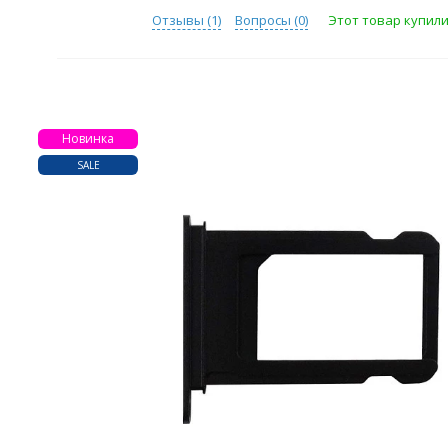
Отзывы (
1
)
Вопросы (
0
)
Этот товар купили
Новинка
SALE