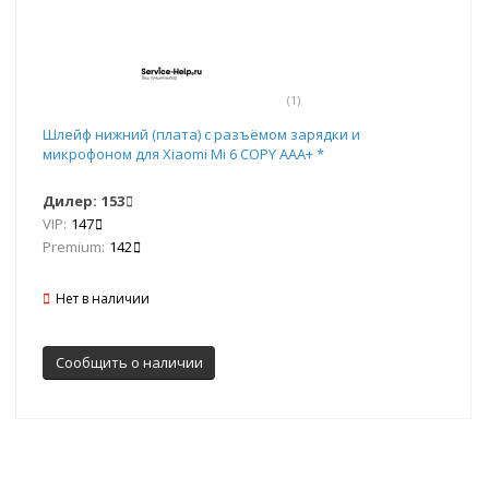
(1)
Шлейф нижний (плата) с разъёмом зарядки и
микрофоном для Xiaomi Mi 6 COPY AAA+ *
Дилер:
153
VIP:
147
Premium:
142
Нет в наличии
Сообщить о наличии