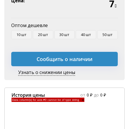
Цена:
7
Оплата на P/C
Оптом дешевле
10 шт
20 шт
30 шт
40 шт
50 шт
Сообщить о наличии
Узнать о снижении цены
История цены
от
0 ₽
до
0 ₽
Data column(s) for axis #0 cannot be of type string
×