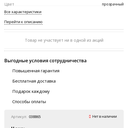
Цвет
прозрачный
Все характеристики
Перейти к описанию
Товар не участвует ни в одной из акций
Выгодные условия сотрудничества
Повышенная гарантия
120 дней
Бесплатная доставка
Любой ТК на выбор
Подарок каждому
Автобусы (по ЮФО)
Скотч-наклейка
“BlaBlaCar” (по ЮФО)
Способы оплаты
Курьерской службой
QR-код
Онлайн оплата
Артикул:
038865
Нет в наличии
Наличные
Эквайринг