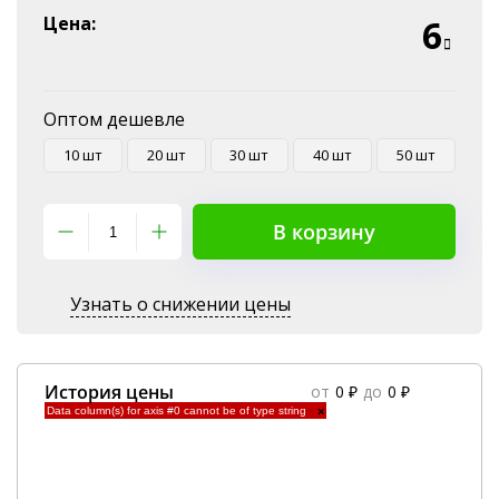
Эквайринг
Цена:
6
Оплата на P/C
Оптом дешевле
10 шт
20 шт
30 шт
40 шт
50 шт
В корзину
Узнать о снижении цены
История цены
от
0 ₽
до
0 ₽
Data column(s) for axis #0 cannot be of type string
×