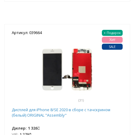
Артикул: 039664
+ Подарок
Хит
SALE
(31)
Дисплей для iPhone 8/SE 2020 в сборе с тачскрином
(белый) ORIGINAL "Assembly"
Дилер:
1 326
VIP:
1 279