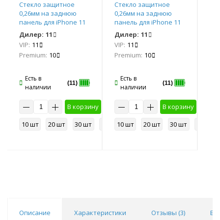
Стекло защитное
Стекло защитное
Ст
0,26мм на заднюю
0,26мм на заднюю
0,
панель для iPhone 11
панель для iPhone 11
пан
PRO (прозрачный)*
PRO (прозрачный)*
PR
Дилер:
11
Дилер:
11
Ди
VIP:
11
VIP:
11
VIP
Premium:
10
Premium:
10
Pr
Есть в
Есть в
Е
(11)
(11)
наличии
наличии
н
у
В корзину
В корзину
50 шт
10 шт
20 шт
30 шт
50 шт
10 шт
20 шт
30 шт
50 шт
10
Описание
Характеристики
Отзывы (
3
)
Во