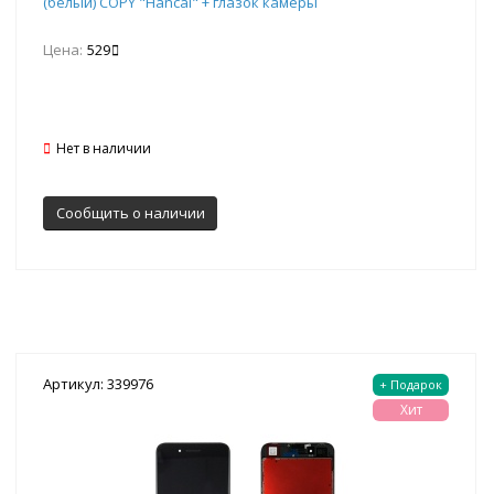
(белый) COPY "Hancai" + глазок камеры
Цена:
529
Нет в наличии
Сообщить о наличии
Артикул: 339976
+ Подарок
Хит