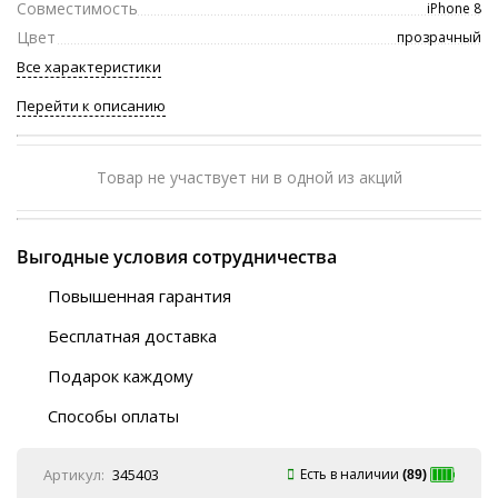
Совместимость
iPhone 8
Цвет
прозрачный
Все характеристики
Перейти к описанию
Товар не участвует ни в одной из акций
Выгодные условия сотрудничества
Повышенная гарантия
120 дней
Бесплатная доставка
Любой ТК на выбор
Подарок каждому
Автобусы (по ЮФО)
Скотч-наклейка
“BlaBlaCar” (по ЮФО)
Способы оплаты
Курьерской службой
QR-код
Онлайн оплата
Артикул:
345403
Есть в наличии
(89)
Наличные