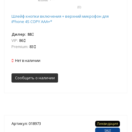
(0)
Шлейф кнопки включения + верхний микрофон для
iPhone 4S COPY AAA+*
Дилер:
88
VIP:
86
Premium:
83
Нет в наличии
Сообщить о наличии
Артикул: 018973
Ликвидация
SALE