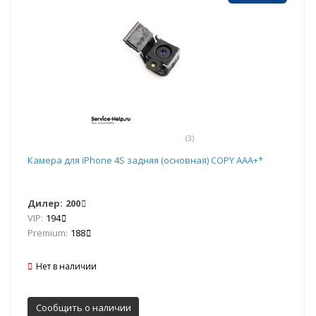
(3)
Камера для iPhone 4S задняя (основная) COPY ААА+*
Дилер:
200
VIP:
194
Premium:
188
Нет в наличии
Сообщить о наличии