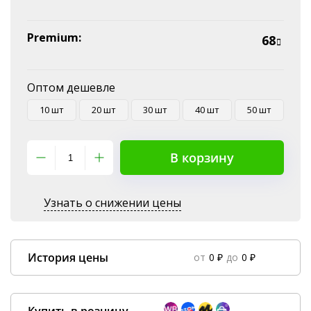
Premium:
68
Оптом дешевле
10 шт
20 шт
30 шт
40 шт
50 шт
В корзину
Узнать о снижении цены
История цены
от
0 ₽
до
0 ₽
Data column(s) for axis #0 cannot be of type string
×