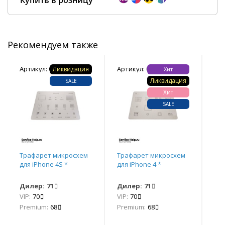
Купить в розницу
Рекомендуем также
Покупка оптом от
500 ₽
Артикул: 033457
Артикул: 033440
Арт
Ликвидация
Хит
Ликвидация
SALE
Хит
SALE
Трафарет микросхем
Трафарет микросхем
Тр
для iPhone 4S *
для iPhone 4 *
для
Дилер:
71
Дилер:
71
Ди
VIP:
70
VIP:
70
VIP
Premium:
68
Premium:
68
Pr