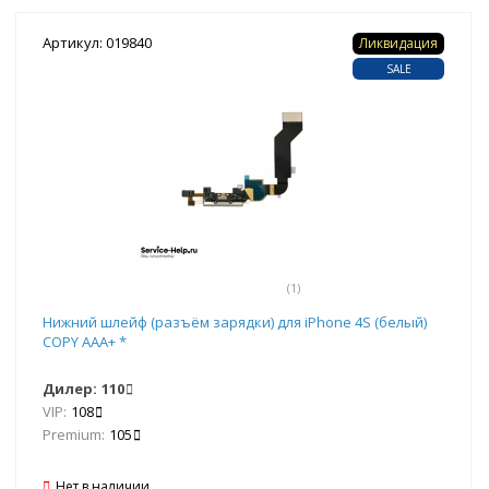
Артикул: 019840
Ликвидация
SALE
(1)
Нижний шлейф (разъём зарядки) для iPhone 4S (белый)
COPY AAA+ *
Дилер:
110
VIP:
108
Premium:
105
Нет в наличии