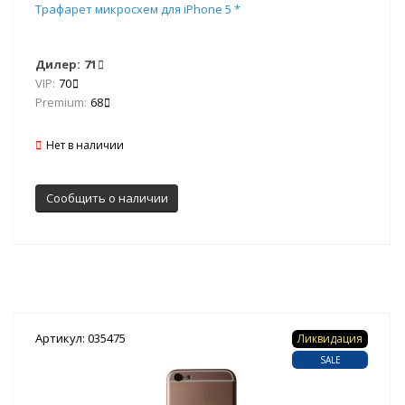
Трафарет микросхем для iPhone 5 *
Дилер:
71
VIP:
70
Premium:
68
Нет в наличии
Сообщить о наличии
Артикул: 035475
Ликвидация
SALE