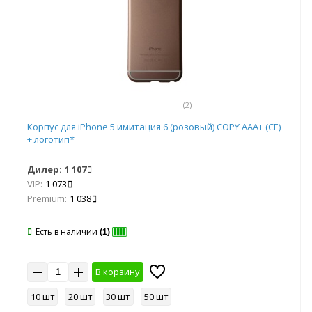
(2)
Корпус для iPhone 5 имитация 6 (розовый) COPY AAA+ (CE)
+ логотип*
Дилер:
1 107
VIP:
1 073
Premium:
1 038
Есть в наличии
(1)
В корзину
10 шт
20 шт
30 шт
50 шт