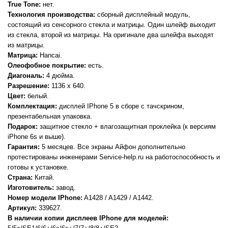
True Tone:
нет.
Технология производства:
сборный дисплейный модуль,
состоящий из сенсорного стекла и матрицы. Один шлейф выходит
из стекла, второй из матрицы. На оригинале два шлейфа выходят
из матрицы.
Матрица:
Hancai.
Олеофобное покрытие:
есть.
Диагональ:
4 дюйма.
Разрешение:
1136 x 640.
Цвет:
белый.
Комплектация:
дисплей IPhone 5 в сборе с тачскрином,
презентабельная упаковка.
Подарок:
защитное стекло + влагозащитная проклейка (к версиям
iPhone 6s и выше).
Гарантия:
5 месяцев. Все экраны Айфон дополнительно
протестированы инженерами Service-help.ru на работоспособность и
готовы к установке.
Страна:
Китай.
Изготовитель:
завод.
Номер модели IPhone:
A1428 / A1429 / A1442.
Артикул:
339627.
В наличии копии дисплеев IPhone для моделей: