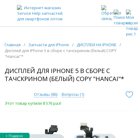
ЗАПЧАСТИ ДЛЯ ТЕЛЕФОНОВ ОПТОМ
Главная
/
Запчасти для iPhone
/
ДИСПЛЕИ НА IPHONE
/
Дисплей для iPhone 5 в сборе с тачскрином (белый) COPY
"Hancai"*
ДИСПЛЕЙ ДЛЯ IPHONE 5 В СБОРЕ С
ТАЧСКРИНОМ (БЕЛЫЙ) COPY "HANCAI"*
Отзывы (
86
)
Вопросы (
1
)
Этот товар купили 8 576 раз!
+ Подарок