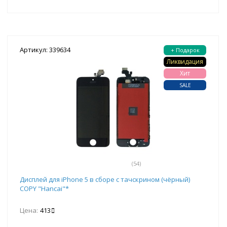
Артикул: 339634
+ Подарок
Ликвидация
Хит
SALE
(54)
Дисплей для iPhone 5 в сборе с тачскрином (чёрный)
COPY "Hancai"*
Цена:
413