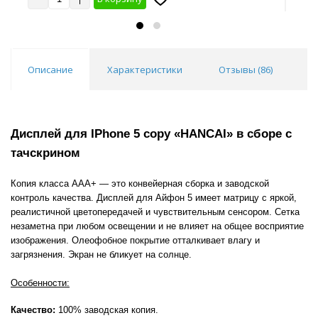
10 шт
20 шт
30 шт
50 шт
10
Описание
Характеристики
Отзывы (
86
)
В
Дисплей для IPhone 5 copy «HANCAI» в сборе с
тачскрином
Копия класса AAA+ — это конвейерная сборка и заводской
контроль качества. Дисплей для Айфон 5 имеет матрицу с яркой,
реалистичной цветопередачей и чувствительным сенсором. Сетка
незаметна при любом освещении и не влияет на общее восприятие
изображения. Олеофобное покрытие отталкивает влагу и
загрязнения. Экран не бликует на солнце.
Особенности:
Качество:
100% заводская копия.