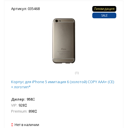
Артикул: 035468
Ликвидация
SALE
(1)
Корпус для iPhone 5 имитация 6 (золотой) COPY AAA+ (CE)
+ логотип*
Дилер:
958
VIP:
928
Premium:
898
Нет в наличии