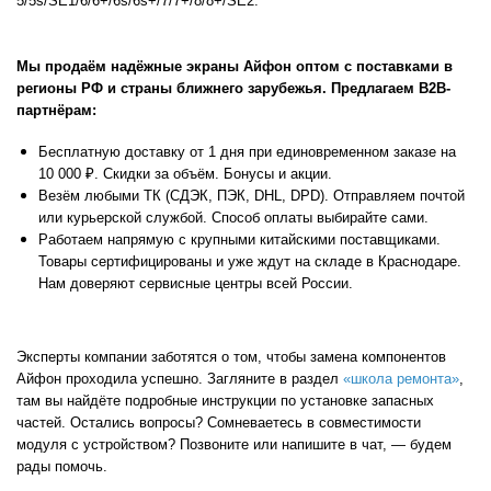
5/5s/SE1/6/6+/6s/6s+/7/7+/8/8+/SE2.
Мы продаём надёжные экраны Айфон оптом с поставками в
регионы РФ и страны ближнего зарубежья. Предлагаем В2В-
партнёрам:
Бесплатную доставку от 1 дня при единовременном заказе на
10 000 ₽. Скидки за объём. Бонусы и акции.
Везём любыми ТК (СДЭК, ПЭК, DHL, DPD). Отправляем почтой
или курьерской службой. Способ оплаты выбирайте сами.
Работаем напрямую с крупными китайскими поставщиками.
Товары сертифицированы и уже ждут на складе в Краснодаре.
Нам доверяют сервисные центры всей России.
Эксперты компании заботятся о том, чтобы замена компонентов
Айфон проходила успешно. Загляните в раздел
«школа ремонта»
,
там вы найдёте подробные инструкции по установке запасных
частей.
Остались вопросы? Сомневаетесь в совместимости
модуля с устройством? Позвоните или напишите в чат, — будем
рады помочь.