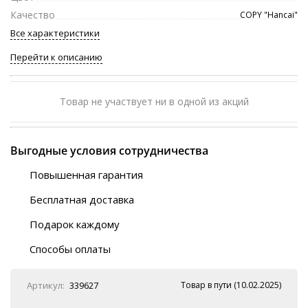
Качество
COPY "Hancai"
Все характеристики
Перейти к описанию
Товар не участвует ни в одной из акций
Выгодные условия сотрудничества
Повышенная гарантия
120 дней
Бесплатная доставка
Любой ТК на выбор
Подарок каждому
Автобусы (по ЮФО)
Скотч-наклейка
“BlaBlaCar” (по ЮФО)
Способы оплаты
Курьерской службой
QR-код
Онлайн оплата
Артикул:
339627
Товар в пути (10.02.2025)
Наличные