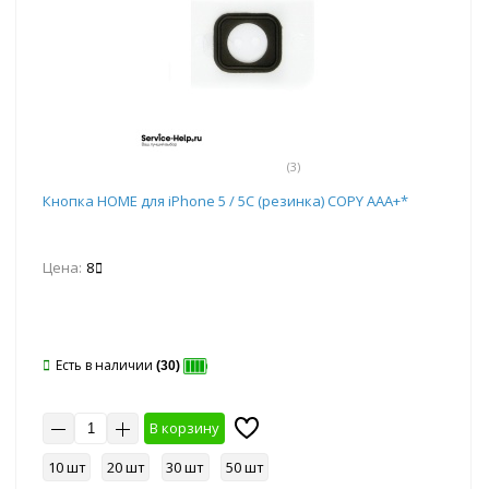
(3)
Кнопка HOME для iPhone 5 / 5С (резинка) COPY AAA+*
Цена:
8
Есть в наличии
(30)
В корзину
10 шт
20 шт
30 шт
50 шт