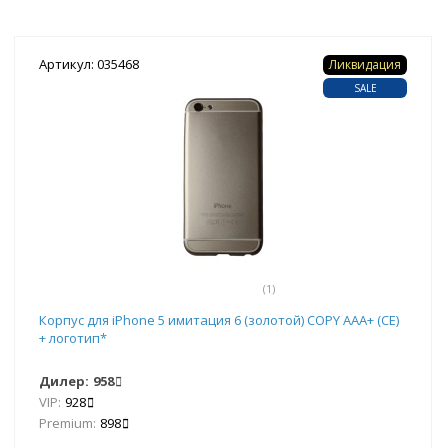
Артикул: 035468
Ликвидация
SALE
(1)
Корпус для iPhone 5 имитация 6 (золотой) COPY AAA+ (CE)
+ логотип*
Дилер:
958
VIP:
928
Premium:
898