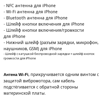
- NFC антенна для iPhone
-
Wi
-
Fi
антенна для
iPhone
- Bluetooth антенна для iPhone
- Шлейф кнопки включения для
iPhone
- Шлейф кнопки включения/громкости
для
iPhone
- Нижний шлейф (разъём зарядки, микрофон,
наушников, GSM) для iPhone
- Шлейф с катушкой беспроводной зарядки + шлейф кнопок
громкости для iPhone
, прикручивается одним винтом с
Антена
W
i-
F
i
защитой вибромотора, сам кабель
подстёгивается с обратной стороны
материнской платы.