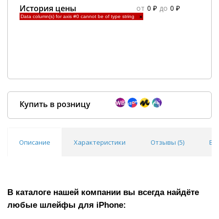
История цены
от
0 ₽
до
0 ₽
Data column(s) for axis #0 cannot be of type string
×
Купить в розницу
Описание
Характеристики
Отзывы (
5
)
Во
Покупка оптом от
500 ₽
В каталоге нашей компании вы всегда найдёте
любые шлейфы для
iPhone
: