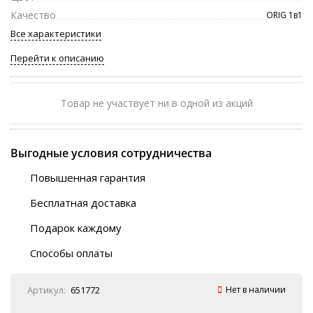
Качество
ORIG 1в1
Все характеристики
Перейти к описанию
Товар не участвует ни в одной из акций
Выгодные условия сотрудничества
Повышенная гарантия
120 дней
Бесплатная доставка
Любой ТК на выбор
Подарок каждому
Автобусы (по ЮФО)
Скотч-наклейка
“BlaBlaCar” (по ЮФО)
Способы оплаты
Курьерской службой
QR-код
Онлайн оплата
Артикул:
651772
Нет в наличии
Наличные