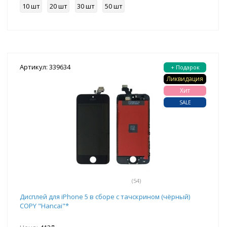
10 шт
20 шт
30 шт
50 шт
Артикул: 339634
+ Подарок
Ликвидация
Хит
SALE
(54)
Дисплей для iPhone 5 в сборе с тачскрином (чёрный)
COPY "Hancai"*