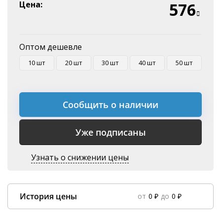
Эквайринг
Цена:
576
Оплата на P/C
Оптом дешевле
10 шт
20 шт
30 шт
40 шт
50 шт
Сообщить о наличии
Уже подписаны
Узнать о снижении цены
История цены
от
0 ₽
до
0 ₽
Data column(s) for axis #0 cannot be of type string
×