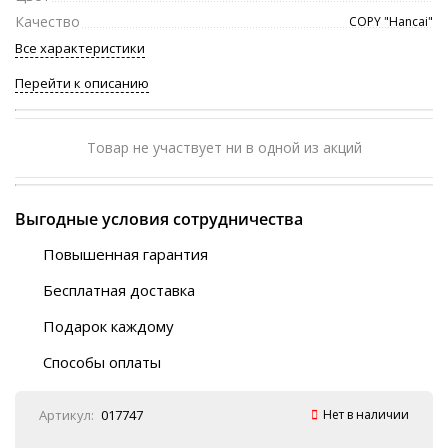
Качество
COPY "Hancai"
Все характеристики
Перейти к описанию
Товар не участвует ни в одной из акций
Выгодные условия сотрудничества
Повышенная гарантия
120 дней
Бесплатная доставка
Любой ТК на выбор
Подарок каждому
Автобусы (по ЮФО)
Скотч-наклейка
“BlaBlaCar” (по ЮФО)
Способы оплаты
Курьерской службой
QR-код
Онлайн оплата
Артикул:
017747
Нет в наличии
Наличные