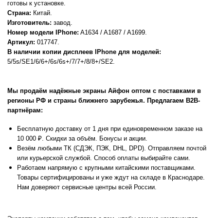
готовы к установке.
Страна:
Китай.
Изготовитель:
завод.
Номер модели IPhone:
A1634 / A1687 / A1699.
Артикул:
017747.
В наличии копии дисплеев IPhone для моделей:
5/5s/SE1/6/6+/6s/6s+/7/7+/8/8+/SE2.
Мы продаём надёжные экраны Айфон оптом с поставками в
регионы РФ и страны ближнего зарубежья. Предлагаем В2В-
партнёрам:
Бесплатную доставку от 1 дня при единовременном заказе на
10 000 ₽. Скидки за объём. Бонусы и акции.
Везём любыми ТК (СДЭК, ПЭК, DHL, DPD). Отправляем почтой
или курьерской службой. Способ оплаты выбирайте сами.
Работаем напрямую с крупными китайскими поставщиками.
Товары сертифицированы и уже ждут на складе в Краснодаре.
Нам доверяют сервисные центры всей России.