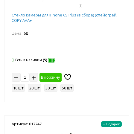
(1)
Стекло камеры для iPhone 6S Plus (в сборе) (спейс грей)
COPY AAA+
Цена:
6
Есть в наличии
(5)
В корзину
10 шт
20 шт
30 шт
50 шт
Артикул: 017747
+ Подарок