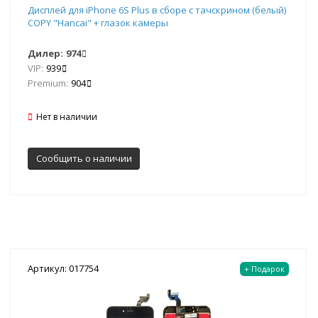
Дисплей для iPhone 6S Plus в сборе с тачскрином (белый)
COPY "Hancai" + глазок камеры
Дилер:
974
VIP:
939
Premium:
904
Нет в наличии
Сообщить о наличии
Артикул: 017754
+ Подарок