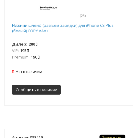
(23)
Нижний шлейф (разъём зарядки) для iPhone 6S Plus
(белый) COPY AAA+
Дилер:
200
VIP:
195
Premium:
190
Нет в наличии
Сообщить о наличии
Артикул: 033419
Ликвидация