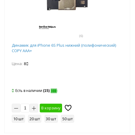
(6)
Динамик для iPhone 6S Plus нижний (полифонический)
COPY AAA+
Цена:
8
Есть в наличии
(15)
В корзину
10 шт
20 шт
30 шт
50 шт