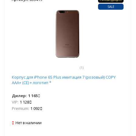
SALE
(1)
Корпус для iPhone 6S Plus имитация 7 (розовый) COPY
AAA+ (CE) + логотип *
Дилер:
1 165
VIP:
1 128
Premium:
1 092
Нет в наличии