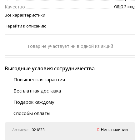
Качество
ORIG Завод
Все характеристики
Перейти к описанию
Товар не участвует ни в одной из акций
Выгодные условия сотрудничества
Повышенная гарантия
120 дней
Бесплатная доставка
Любой ТК на выбор
Подарок каждому
Автобусы (по ЮФО)
Скотч-наклейка
“BlaBlaCar” (по ЮФО)
Способы оплаты
Курьерской службой
QR-код
Онлайн оплата
Артикул:
021833
Нет в наличии
Наличные